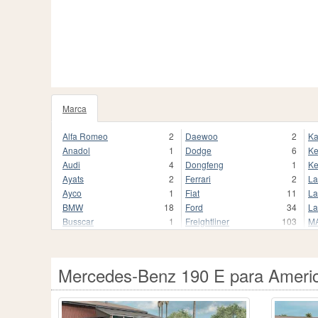
Marca
Alfa Romeo
2
Daewoo
2
Ka
Anadol
1
Dodge
6
Ke
Audi
4
Dongfeng
1
Ke
Ayats
2
Ferrari
2
La
Ayco
1
Fiat
11
La
BMW
18
Ford
34
La
Busscar
1
Freightliner
103
M
Cadillac
1
Honda
5
M
Caterpillar
6
Hyundai
2
Ma
Chevrolet
3
Infiniti
1
Ma
Mercedes-Benz 190 E para Americ
Chrysler
1
International
44
Ma
Citroën
1
Irizar
2
Me
Comil
1
Iveco
9
M