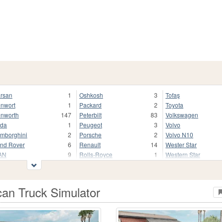
rsan
1
Oshkosh
3
Tofaş
nwort
1
Packard
2
Toyota
nworth
147
Peterbilt
83
Volkswagen
da
1
Peugeot
3
Volvo
mborghini
2
Porsche
2
Volvo N10
nd Rover
6
Renault
14
Wester Star
AN
9
Rolls-Royce
1
Western Star
ack
65
Roman
1
Другие
rcopolo
5
Scania
17
ЗиЛ
scarello
2
Scot
6
КамАЗ
an Truck Simulator
serati
1
Seat
1
КрАЗ
rcedes-Benz
25
Shelby
1
МАЗ
odasa
1
Skoda
10
МЗКТ