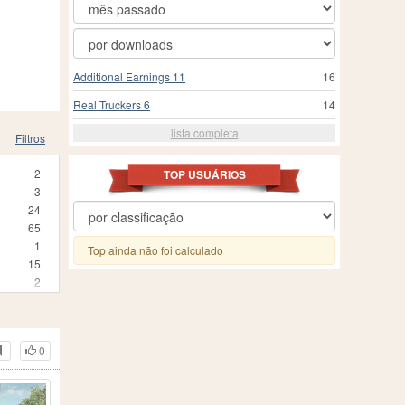
Additional Earnings 11
16
Real Truckers 6
14
lista completa
Filtros
2
TOP USUÁRIOS
3
24
65
1
Top ainda não foi calculado
15
2
4
7
4
0
3
4
2