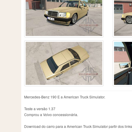
DAF
6
JAC
1
Ni
Dacia
2
Jeep
4
Op
Mercedes-Benz 190 E a American Truck Simulator.
Teste a versão 1.37
Comprou a Volvo concessionária.
Download do carro para a American Truck Simulator partir dos link