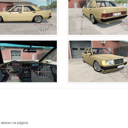
ssan
6
Sterling
1
Урал
el
5
Sultana
1
s abaixo na página.