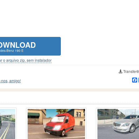
OWNLOAD
edes-Benz 190 E
r o arquivo zip, sem instalador
Transferê
-nos, amigo!