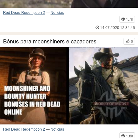
Red Dead Redemption 2
—
Notícias
1.7k
14.07.2020 12:34:46
Bônus para moonshiners e caçadores
0
Red Dead Redemption 2
—
Notícias
1.8k