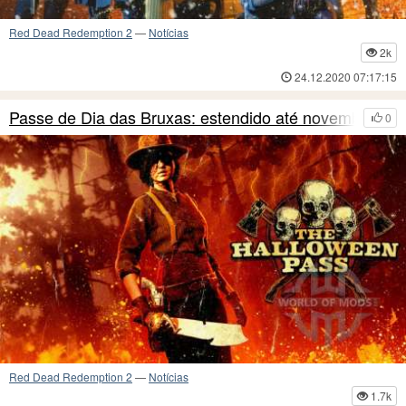
Red Dead Redemption 2
—
Notícias
2k
24.12.2020 07:17:15
Passe de Dia das Bruxas: estendido até novembro
0
Red Dead Redemption 2
—
Notícias
1.7k