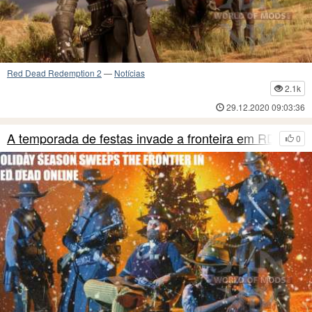
Red Dead Redemption 2
—
Notícias
2.1k
29.12.2020 09:03:36
A temporada de festas invade a fronteira em RDO
0