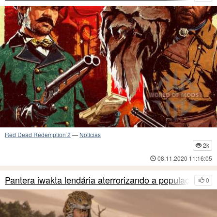
Red Dead Redemption 2
—
Notícias
2k
08.11.2020 11:16:05
Pantera iwakta lendária aterrorizando a populaçã
0