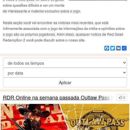
sobre questões difíceis e ver um monte
de interessante e material exclusivo sobre o jogo.
Nesta seção você vai encontrar as notícias mais recentes, que está
intimamente associada com o jogo de informações da mídia e opiniões sobre
o jogo são os próprios jogadores. Além disso, qualquer notícia de Red Dead
Redemption 2 você pode discutir sobre o nosso site.
Facebook
Twitter
VK
C
Aplicar
RDR Online na semana passada Outlaw Pass No.4
0