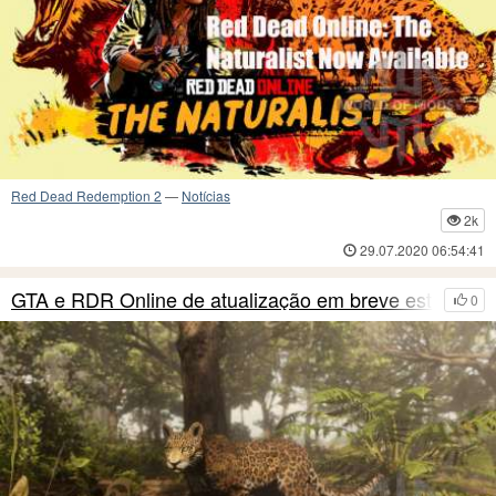
Red Dead Redemption 2
—
Notícias
2k
29.07.2020 06:54:41
GTA e RDR Online de atualização em breve estará
0