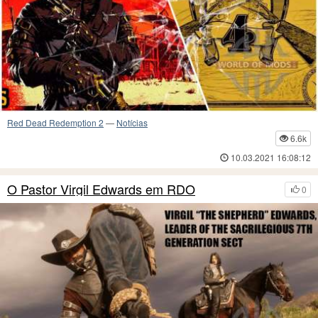
Red Dead Redemption 2
—
Notícias
6.6k
10.03.2021 16:08:12
O Pastor Virgil Edwards em RDO
0