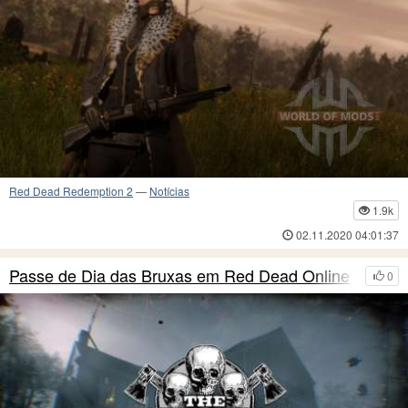
Red Dead Redemption 2
—
Notícias
1.9k
02.11.2020 04:01:37
Passe de Dia das Bruxas em Red Dead Online
0