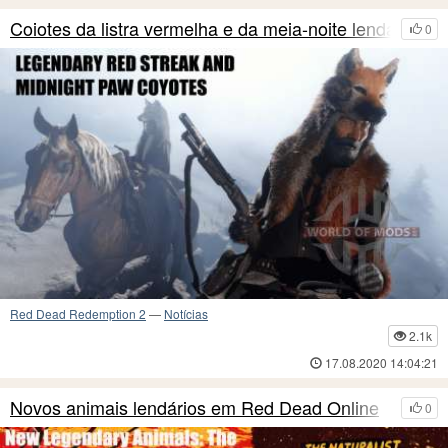
Coiotes da listra vermelha e da meia-noite lendá
0
Red Dead Redemption 2
—
Notícias
2.1k
17.08.2020 14:04:21
Novos animais lendários em Red Dead Online
0