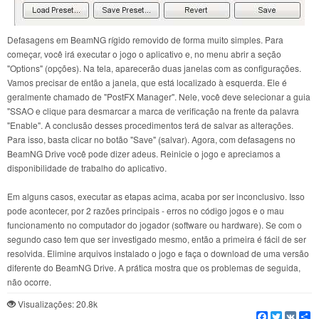
Defasagens em BeamNG rígido removido de forma muito simples. Para
começar, você irá executar o jogo o aplicativo e, no menu abrir a seção
"Options" (opções). Na tela, aparecerão duas janelas com as configurações.
Vamos precisar de então a janela, que está localizado à esquerda. Ele é
geralmente chamado de "PostFX Manager". Nele, você deve selecionar a guia
"SSAO e clique para desmarcar a marca de verificação na frente da palavra
"Enable". A conclusão desses procedimentos terá de salvar as alterações.
Para isso, basta clicar no botão "Save" (salvar). Agora, com defasagens no
BeamNG Drive você pode dizer adeus. Reinicie o jogo e apreciamos a
disponibilidade de trabalho do aplicativo.
Em alguns casos, executar as etapas acima, acaba por ser inconclusivo. Isso
pode acontecer, por 2 razões principais - erros no código jogos e o mau
funcionamento no computador do jogador (software ou hardware). Se com o
segundo caso tem que ser investigado mesmo, então a primeira é fácil de ser
resolvida. Elimine arquivos instalado o jogo e faça o download de uma versão
diferente do BeamNG Drive. A prática mostra que os problemas de seguida,
não ocorre.
Visualizações: 20.8k
Facebook
Twitter
VK
C