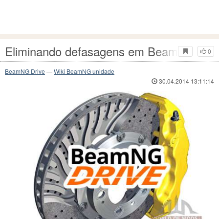
Eliminando defasagens em BeamNG Dri
0
BeamNG Drive
—
Wiki BeamNG unidade
30.04.2014 13:11:14