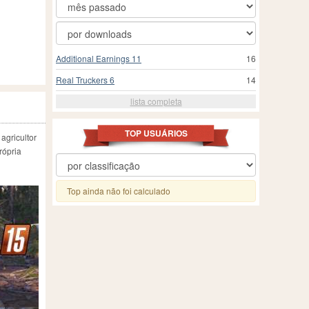
Additional Earnings 11
16
Real Truckers 6
14
lista completa
TOP USUÁRIOS
agricultor
rópria
Top ainda não foi calculado