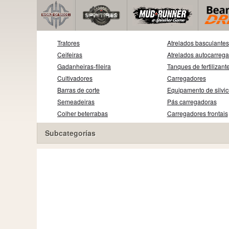
Tratores
Atrelados basculantes
Ceifeiras
Atrelados autocarreg
Gadanheiras-fileira
Tanques de fertilizant
Cultivadores
Carregadores
Barras de corte
Equipamento de silvic
Semeadeiras
Pás carregadoras
Colher beterrabas
Carregadores frontais
Subcategorías