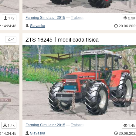
Farming Simulator 2015
—
Tratores
172
2.3k
Slavaska
2 14:24:48
20.06.202
ZTS 16245〡modificada física
0
Farming Simulator 2015
—
Tratores
1.4k
1.4k
Slavaska
2 14:24:45
20.06.202