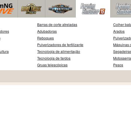
Barras de corte atreladas
Colher bat
adores
Adubadoras
Arados
e
Reboques
Pulverizad
Pulverizadores de fertilizante
Máquinas d
ultura
Tecnologia de alimentação
Segadeira
Tecnologia de fardos
Motosserr
Gruas telescópicas
Pesos