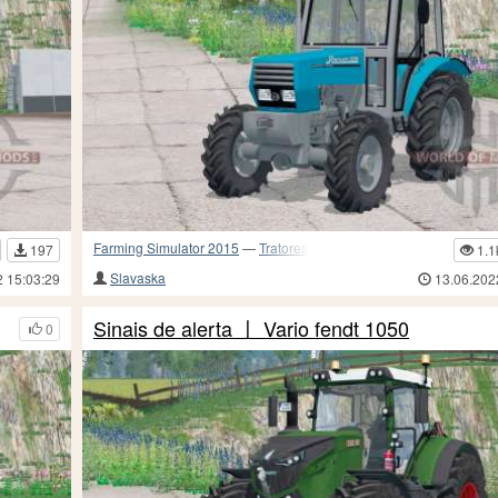
Farming Simulator 2015
—
Tratores
197
1.1
Slavaska
2 15:03:29
13.06.202
Sinais de alerta 〡 Vario fendt 1050
0