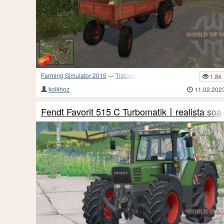
Farming Simulator 2015
—
Tratores
1.8k
kolkhoz
11.02.202
Fendt Favorit 515 C Turbomatik〡realista soa