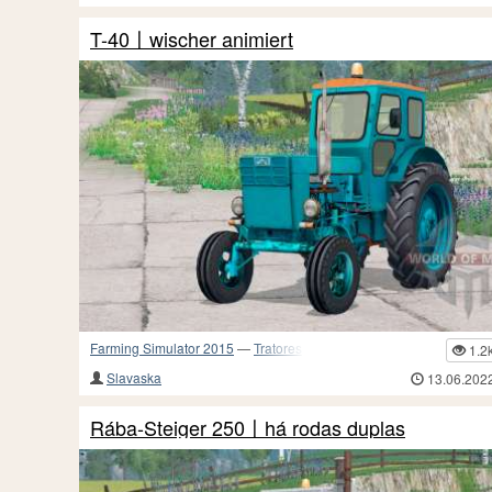
T-40〡wischer animiert
Farming Simulator 2015
—
Tratores
1.2
Slavaska
13.06.202
Rába-Steiger 250〡há rodas duplas