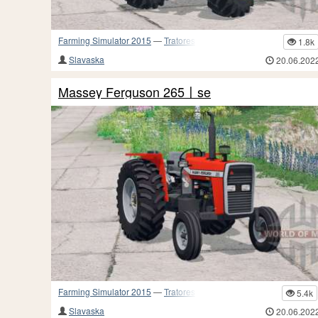
Farming Simulator 2015
—
Tratores
1.8k
Slavaska
20.06.202
Massey Ferguson 265〡se
Farming Simulator 2015
—
Tratores
5.4k
Slavaska
20.06.202