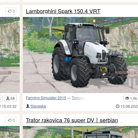
Lamborghini Spark 150.4 VRT
0
Farming Simulator 2015
—
Tratores
k
58
1.5k
Slavaska
2 15:03:32
13.06.202
Trator rakovica 76 super DV〡serbian
0