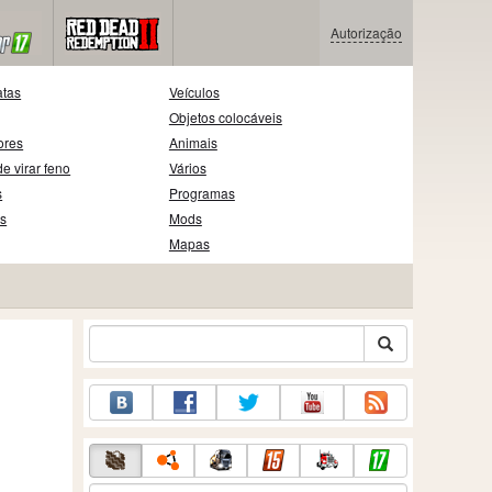
Autorização
atas
Veículos
Objetos colocáveis
ores
Animais
e virar feno
Vários
s
Programas
as
Mods
Mapas