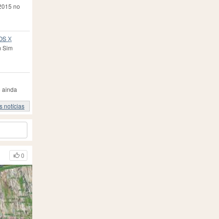
2015 no
 OS X
m Sim
 ainda
 notícias
0