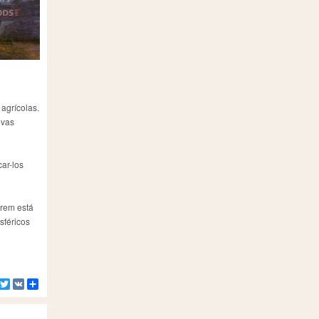
agrícolas.
ovas
ar-los
trem está
sféricos
Facebook
Twitter
VK
Compartilhe