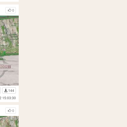
0
144
2 15:03:30
0