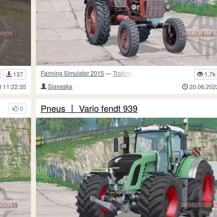
Farming Simulator 2015
—
Tratores
137
1.7k
Slavaska
3 11:22:35
20.06.202
Pneus 〡 Vario fendt 939
0