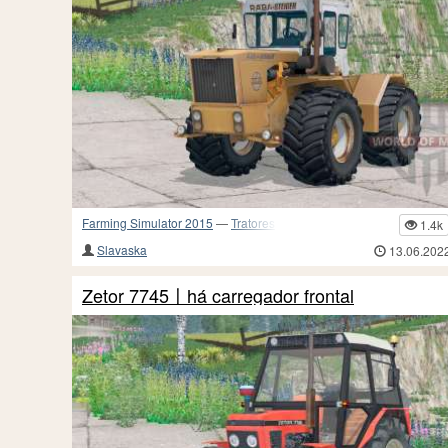
Farming Simulator 2015
—
Tratores
1.4k
Slavaska
13.06.202
Zetor 7745〡há carregador frontal