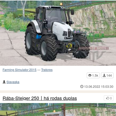
Farming Simulator 2015
—
Tratores
1.5k
144
Slavaska
13.06.2022 15:03:30
Rába-Steiger 250〡há rodas duplas
0