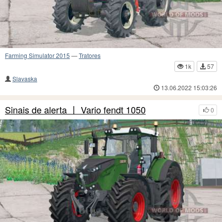
Farming Simulator 2015
—
Tratores
1k
57
Slavaska
13.06.2022 15:03:26
Sinais de alerta 〡 Vario fendt 1050
0