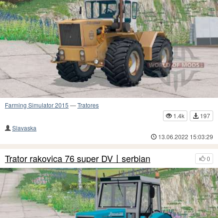
Farming Simulator 2015
—
Tratores
1.4k
197
Slavaska
13.06.2022 15:03:29
Trator rakovica 76 super DV〡serbian
0