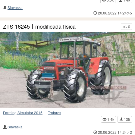
Slavaska
20.06.2022 14:24:45
ZTS 16245〡modificada física
0
Farming Simulator 2015
—
Tratores
1.4k
135
Slavaska
20.06.2022 14:24:42