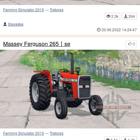
Farming Simulator 2015
—
Tratores
2.3k
264
Slavaska
20.06.2022 14:24:47
Massey Ferguson 265〡se
0
Farming Simulator 2015
—
Tratores
5.5k
1.4k