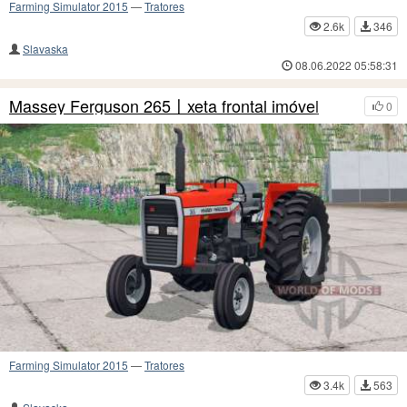
Farming Simulator 2015
—
Tratores
2.6k
346
Slavaska
08.06.2022 05:58:31
Massey Ferguson 265〡xeta frontal imóvel
0
Farming Simulator 2015
—
Tratores
3.4k
563