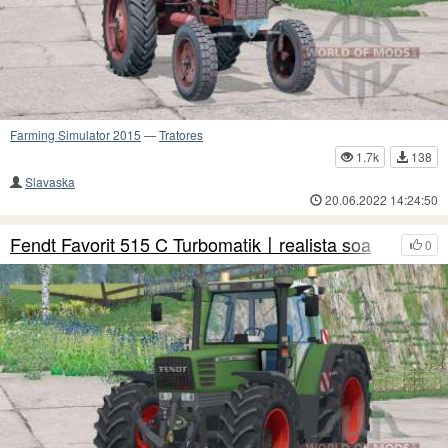
Farming Simulator 2015
—
Tratores
1.7k
138
Slavaska
20.06.2022 14:24:50
Fendt Favorit 515 C Turbomatik〡realista soa
0