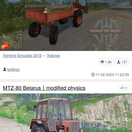
Farming Simulator 2015
—
Tratores
1.8k
137
kolkhoz
11.02.2023 11:22:35
MTZ-80 Belarus〡modified physics
0