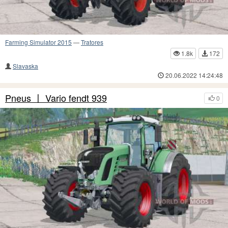
Farming Simulator 2015
—
Tratores
1.8k
172
Slavaska
20.06.2022 14:24:48
Pneus 〡 Vario fendt 939
0