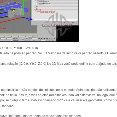
(X:100.0, Y:100.0, Z:100.0).
stalado na posição padrão. No 3D Max para definir o valor padrão usando a Hierar
sma rotação (X: 0.0, Y:0.0; Z:0.0) No 3D Max você pode definir com a ajuda de tais
objetos físicos são objetos de colisão com o modelo. Spintires cria automaticamen
" no título. Assim, esses objetos (ou hitboxes) não vai estar visível no jogo, que é
o, se o objeto tem subobjeto chamado "cdt" - ele vai usar é a geometria, como o 
l no jogo.
 arquivo "medium\_mods\[nome do mod]\malhas\caminhões"