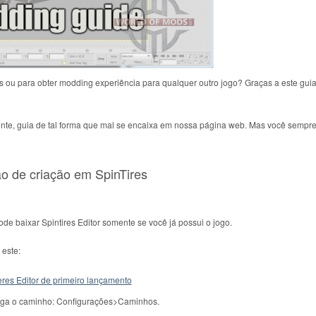
s ou para obter modding experiência para qualquer outro jogo? Graças a este guia
ente, guia de tal forma que mal se encaixa em nossa página web. Mas você sempr
 de criação em SpinTires
pode baixar Spintires Editor somente se você já possui o jogo.
 este:
. Siga o caminho: Configurações>Caminhos.