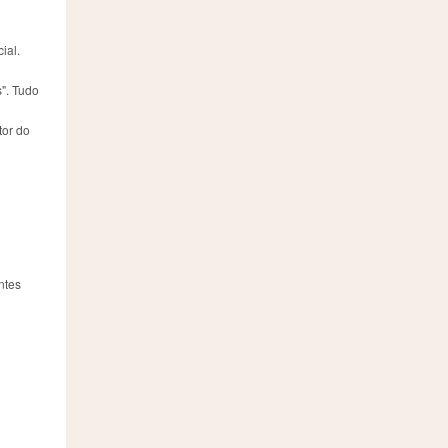
ial.
". Tudo
tor do
ntes