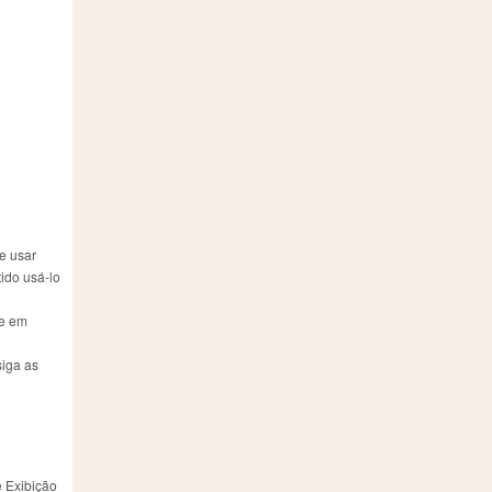
re usar
tido usá-lo
ue em
siga as
e Exibição