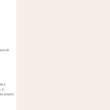
quia de
te a
, é
seu próprio