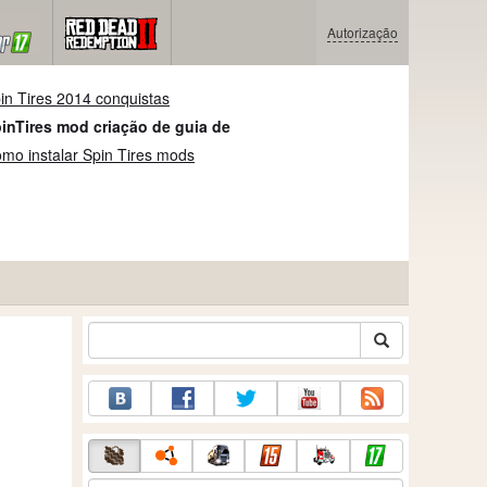
Autorização
in Tires 2014 conquistas
inTires mod criação de guia de
mo instalar Spin Tires mods