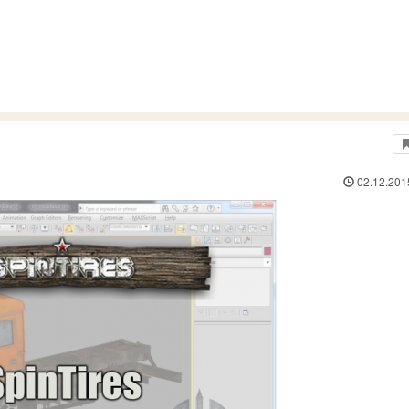
02.12.201