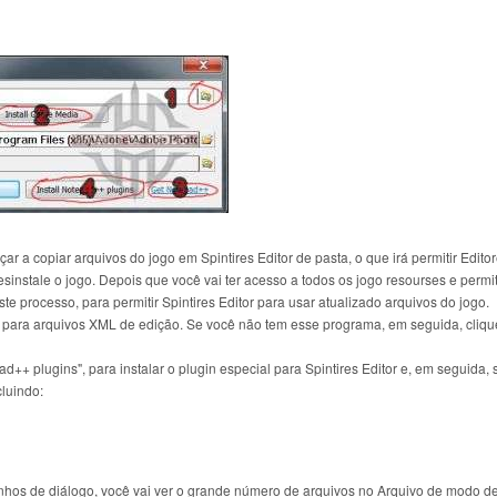
çar a copiar arquivos do jogo em Spintires Editor de pasta, o que irá permitir Edito
desinstale o jogo. Depois que você vai ter acesso a todos os jogo resourses e permi
te processo, para permitir Spintires Editor para usar atualizado arquivos do jogo.
ara arquivos XML de edição. Se você não tem esse programa, em seguida, cliq
d++ plugins", para instalar o plugin especial para Spintires Editor e, em seguida, 
cluindo:
nhos de diálogo, você vai ver o grande número de arquivos no Arquivo de modo d