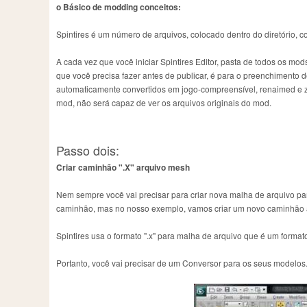
o Básico de modding conceitos:
Spintires é um número de arquivos, colocado dentro do diretório,
A cada vez que você iniciar Spintires Editor, pasta de todos os m
que você precisa fazer antes de publicar, é para o preenchimento 
automaticamente convertidos em jogo-compreensível, renaimed e z
mod, não será capaz de ver os arquivos originais do mod.
Passo dois:
Criar caminhão ".X" arquivo mesh
Nem sempre você vai precisar para criar nova malha de arquivo par
caminhão, mas no nosso exemplo, vamos criar um novo caminhão a 
Spintires usa o formato ".x" para malha de arquivo que é um formato
Portanto, você vai precisar de um Conversor para os seus modelo