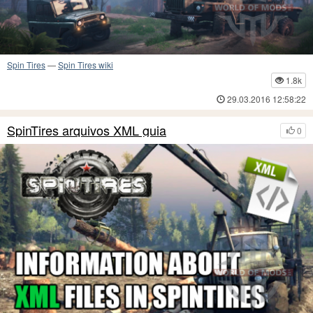
Spin Tires
—
Spin Tires wiki
1.8k
29.03.2016 12:58:22
SpinTires arquivos XML guia
0