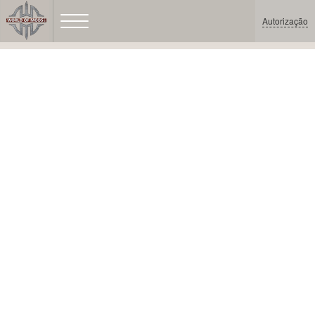
Autorização