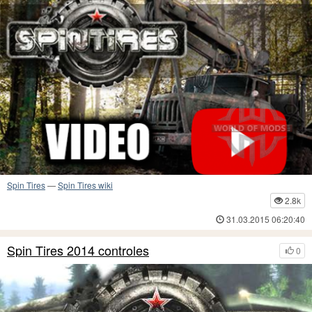
Spin Tires
—
Spin Tires wiki
2.8k
31.03.2015 06:20:40
Spin Tires 2014 controles
0