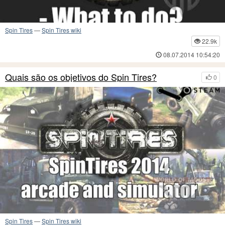
Spin Tires
—
Spin Tires wiki
22.9k
08.07.2014 10:54:20
Quais são os objetivos do Spin Tires?
0
Spin Tires
—
Spin Tires wiki