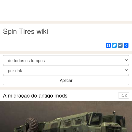
Spin Tires wiki
Facebook
Twitter
VK
C
Aplicar
A migração do antigo mods
0