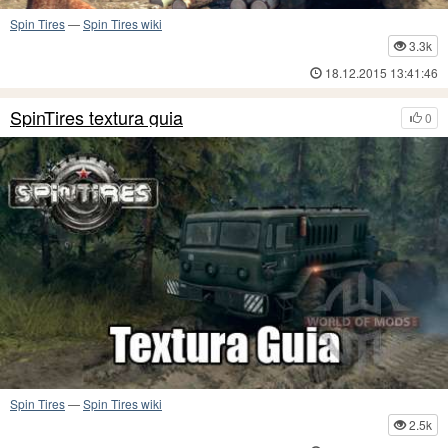
Spin Tires
—
Spin Tires wiki
3.3k
18.12.2015 13:41:46
SpinTires textura guia
0
Spin Tires
—
Spin Tires wiki
2.5k