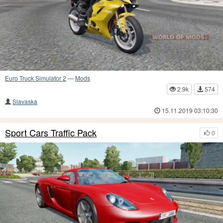
Euro Truck Simulator 2
—
Mods
2.9k
574
Slavaska
15.11.2019 03:10:30
Sport Cars Traffic Pack
0