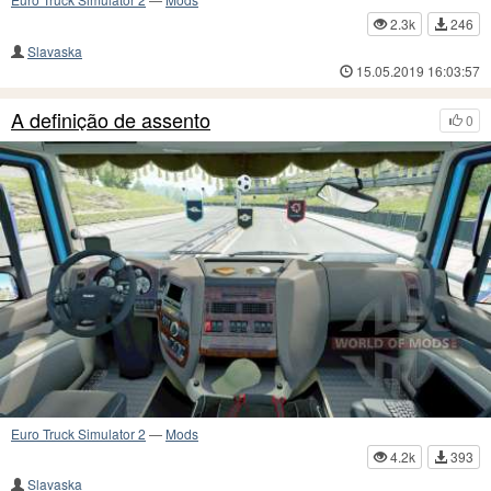
2.3k
246
Slavaska
15.05.2019 16:03:57
A definição de assento
0
Euro Truck Simulator 2
—
Mods
4.2k
393
Slavaska