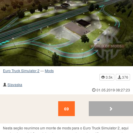
Euro Truck Simulator 2
—
Mods
3.5k
376
Slavaska
01.05.2019 08:27:23
69
68
67
66
65
64
63
62
61
60
69
Nesta seção reunimos um monte de mods para o Euro Truck Simulator 2, aqui