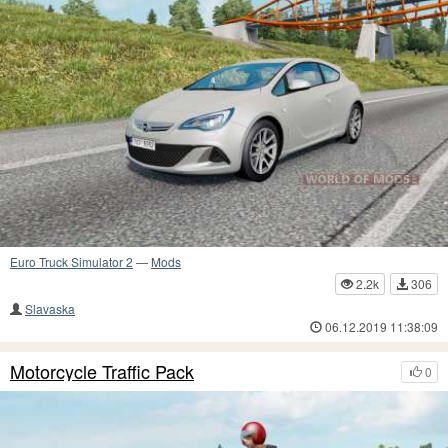
Euro Truck Simulator 2
—
Mods
2.2k
306
Slavaska
06.12.2019 11:38:09
Motorcycle Traffic Pack
0