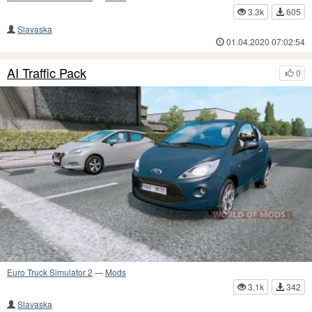
3.3k
605
Slavaska
01.04.2020 07:02:54
AI Traffic Pack
0
Euro Truck Simulator 2
—
Mods
3.1k
342
Slavaska