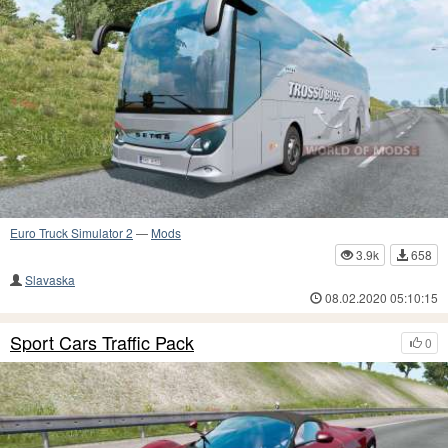
Euro Truck Simulator 2
—
Mods
3.9k
658
Slavaska
08.02.2020 05:10:15
Sport Cars Traffic Pack
0