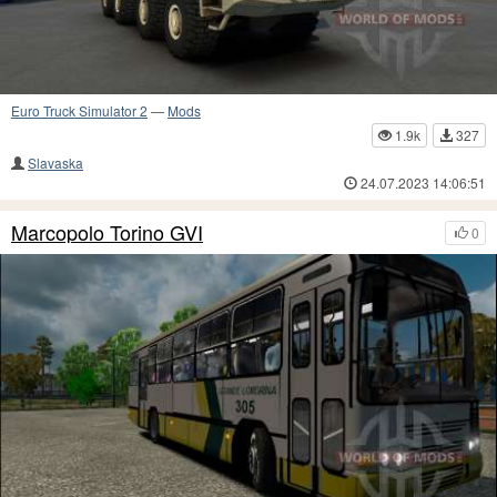
Euro Truck Simulator 2
—
Mods
1.9k
327
Slavaska
24.07.2023 14:06:51
Marcopolo Torino GVI
0