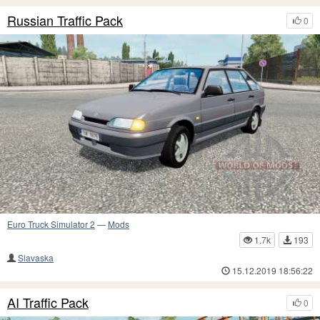
Russian Traffic Pack
0
Euro Truck Simulator 2
—
Mods
1.7k
193
Slavaska
15.12.2019 18:56:22
AI Traffic Pack
0