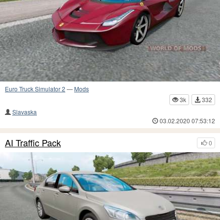
Euro Truck Simulator 2
—
Mods
3k
332
Slavaska
03.02.2020 07:53:12
AI Traffic Pack
0