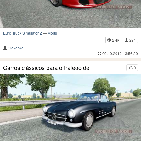
Euro Truck Simulator 2
—
Mods
2.4k
291
Slavaska
09.10.2019 13:56:20
Carros clássicos para o tráfego de
0