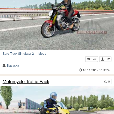
Euro Truck Simulator 2
—
Mods
3.4k
612
Slavaska
18.11.2019 11:42:43
Motorcycle Traffic Pack
0