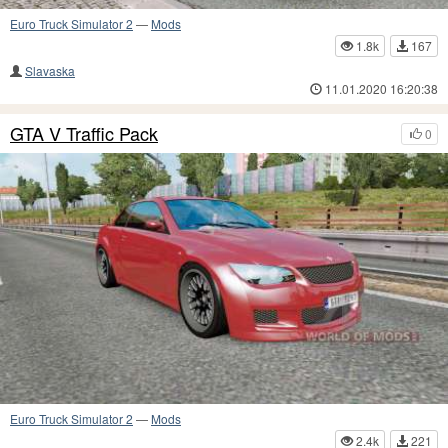
Euro Truck Simulator 2
—
Mods
1.8k
167
Slavaska
11.01.2020 16:20:38
GTA V Traffic Pack
0
Euro Truck Simulator 2
—
Mods
2.4k
221