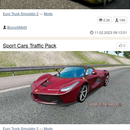
Euro Truck Simulator 2
—
Mods
2.2k
166
Bruno56645
11.02.2023 09:13:51
Sport Cars Traffic Pack
0
Euro Truck Simulator 2
—
Mods