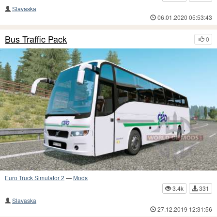
Slavaska
06.01.2020 05:53:43
Bus Traffic Pack
0
Euro Truck Simulator 2
—
Mods
3.4k
331
Slavaska
27.12.2019 12:31:56