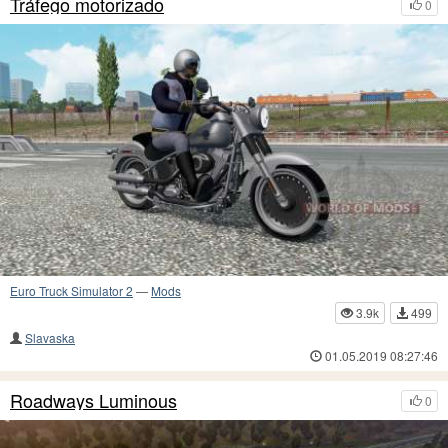
Tráfego motorizado
0
Euro Truck Simulator 2
—
Mods
3.9k
499
Slavaska
01.05.2019 08:27:46
Roadways Luminous
0