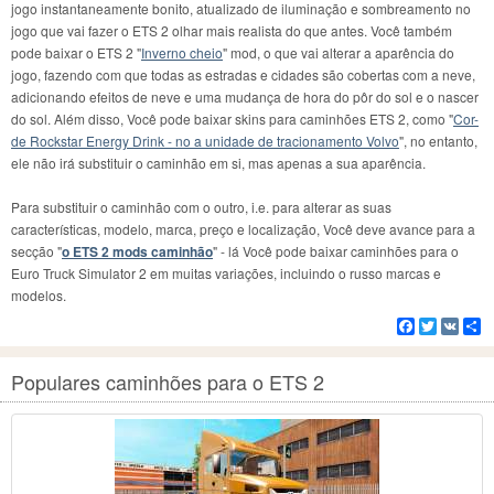
jogo instantaneamente bonito, atualizado de iluminação e sombreamento no
jogo que vai fazer o ETS 2 olhar mais realista do que antes. Você também
pode baixar o ETS 2 "
Inverno cheio
" mod, o que vai alterar a aparência do
jogo, fazendo com que todas as estradas e cidades são cobertas com a neve,
adicionando efeitos de neve e uma mudança de hora do pôr do sol e o nascer
do sol. Além disso, Você pode baixar skins para caminhões ETS 2, como "
Cor-
de Rockstar Energy Drink - no a unidade de tracionamento Volvo
", no entanto,
ele não irá substituir o caminhão em si, mas apenas a sua aparência.
Para substituir o caminhão com o outro, i.e. para alterar as suas
características, modelo, marca, preço e localização, Você deve avance para a
secção "
o ETS 2 mods caminhão
" - lá Você pode baixar caminhões para o
Euro Truck Simulator 2 em muitas variações, incluindo o russo marcas e
modelos.
Facebook
Twitter
VK
C
Populares caminhões para o ETS 2