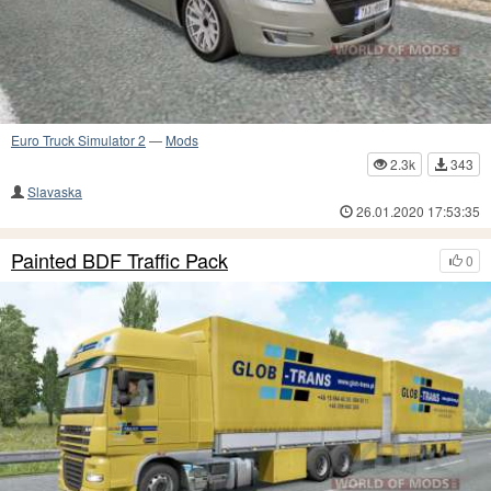
Euro Truck Simulator 2
—
Mods
2.3k
343
Slavaska
26.01.2020 17:53:35
Painted BDF Traffic Pack
0