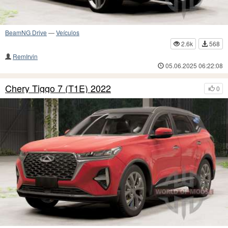
BeamNG Drive
—
Veículos
2.6k
568
RemIrvin
05.06.2025 06:22:08
Chery Tiggo 7 (T1E) 2022
0