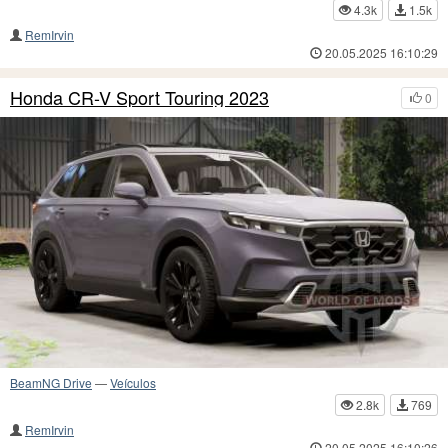
4.3k
1.5k
RemIrvin
20.05.2025 16:10:29
Honda CR-V Sport Touring 2023
0
BeamNG Drive
—
Veículos
2.8k
769
RemIrvin
20.05.2025 16:10:26