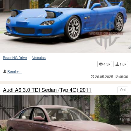
BeamNG Drive
—
Veículos
4.3k
1.6k
RemIrvin
26.05.2025 12:48:36
Audi A6 3.0 TDI Sedan (Typ 4G) 2011
0