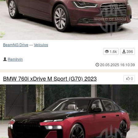
BeamNG Drive
—
Veículos
1.6k
396
RemIrvin
20.05.2025 16:10:39
BMW 760i xDrive M Sport (G70) 2023
0