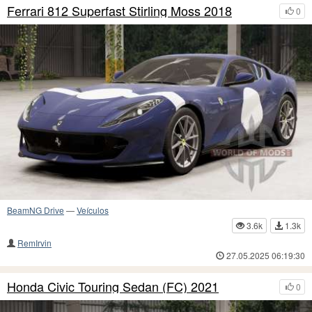
Ferrari 812 Superfast Stirling Moss 2018
0
BeamNG Drive
—
Veículos
3.6k
1.3k
RemIrvin
27.05.2025 06:19:30
Honda Civic Touring Sedan (FC) 2021
0