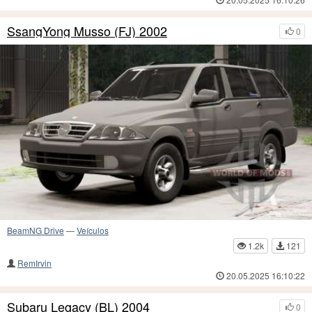
SsangYong Musso (FJ) 2002
0
BeamNG Drive
—
Veículos
1.2k
121
RemIrvin
20.05.2025 16:10:22
Subaru Legacy (BL) 2004
0