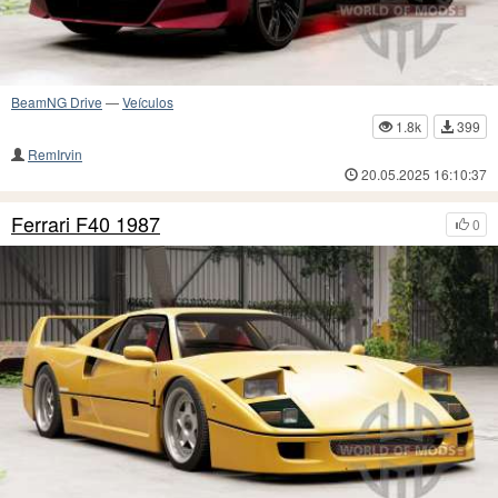
BeamNG Drive
—
Veículos
1.8k
399
RemIrvin
20.05.2025 16:10:37
Ferrari F40 1987
0