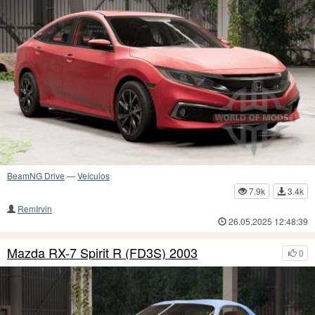
BeamNG Drive
—
Veículos
7.9k
3.4k
RemIrvin
26.05.2025 12:48:39
Mazda RX-7 Spirit R (FD3S) 2003
0