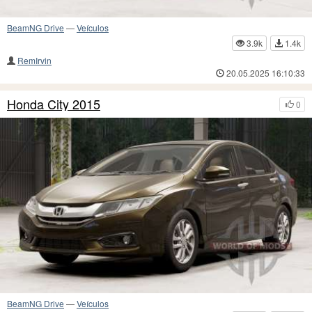
BeamNG Drive
—
Veículos
3.9k
1.4k
RemIrvin
20.05.2025 16:10:33
Honda City 2015
0
BeamNG Drive
—
Veículos