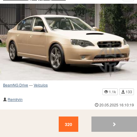
BeamNG Drive
—
Veículos
1.1k
133
RemIrvin
20.05.2025 16:10:19
320
319
318
317
316
315
314
313
312
31
320