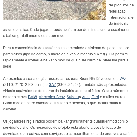
de produtos da
federação
internacional e
da indústria
automobilística. Cada jogador pode, por um par de minutos para escolher um
e baixar gratuitamente qualquer mod.
Para a conveniência dos usuários implementado o sistema de pesquisa por
parâmetros (tipo de corpo, número de eixos, o modelo e o т.д.). Ela permite
rapidamente escolher e baixar o mod de qualquer carro de interesse para a
série.
Apresentou a sua atenção russos carros para BeamNG Drive, como o
VAZ
(2110, 2170, 2103 e т.п.) e
GAZ
(3302, 21, 24). Também são apresentados
virtuais equivalentes de outras da indústria automobilística. O seu número é
entrado carros
BMW
,
Mercedes-Benz
,
Subaru
o
Audi
,
Ford
e muitos outros.
Cada mod de carro colorido e ilustrado e descrito, o que facilita muito a
escolha.
Os jogadores registrados podem baixar gratuitamente qualquer mod com o
servidor do site. Os hóspedes do projeto está aberto a possibilidade de
download de arquivos com serviços de compartilhamento de arquivos a partir