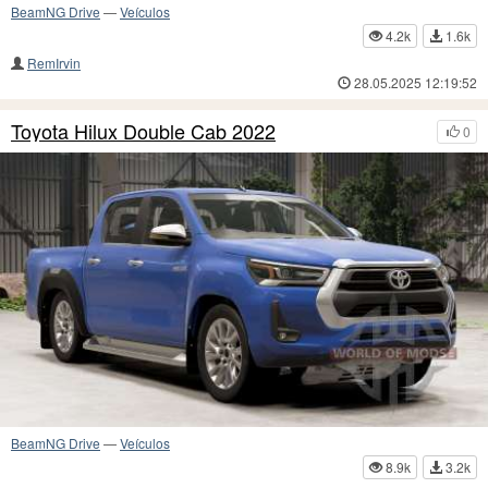
BeamNG Drive
—
Veículos
4.2k
1.6k
RemIrvin
28.05.2025 12:19:52
Toyota Hilux Double Cab 2022
0
BeamNG Drive
—
Veículos
8.9k
3.2k