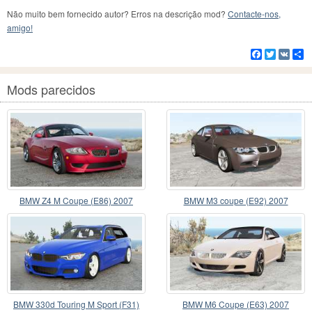
Não muito bem fornecido autor? Erros na descrição mod?
Contacte-nos,
amigo!
Facebook
Twitter
VK
C
Mods parecidos
BMW Z4 M Coupe (E86) 2007
BMW M3 coupe (E92) 2007
BMW 330d Touring M Sport (F31)
BMW M6 Coupe (E63) 2007