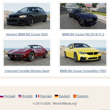
Absolute Zero
Hamann BMW M3 Coupe (E92)
BMW M4 Coupe F82 2018 V1.0
2007
Chevrolet Corvette Stingray Sport
BMW M4 Coupe Competition (F82)
Coupe (19437)
2016
Русский
English
Français
Deutsch
Español
© 2013-2026, "WorldOfMods.org"