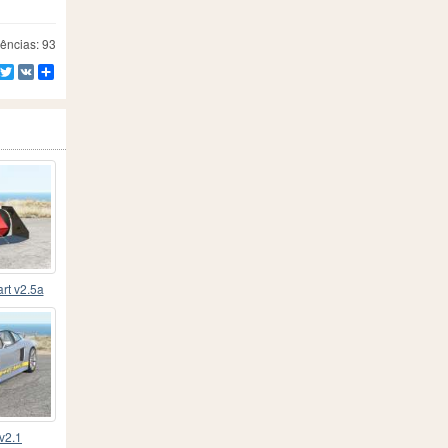
ências: 93
Facebook
Twitter
VK
Compartilhe
rt v2.5a
v2.1