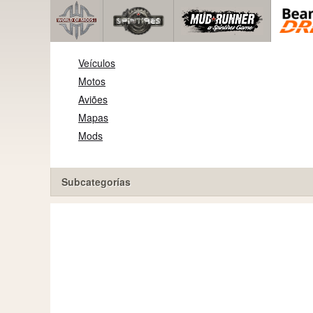
Veículos
Motos
Aviões
Mapas
Mods
Subcategorías