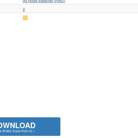
As rodas traseiras (RWD)
2
OWNLOAD
ta Bolide Super-Kart v2.1