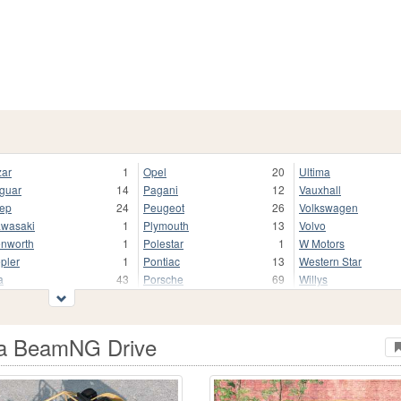
zar
1
Opel
20
Ultima
guar
14
Pagani
12
Vauxhall
ep
24
Peugeot
26
Volkswagen
wasaki
1
Plymouth
13
Volvo
nworth
1
Polestar
1
W Motors
pler
1
Pontiac
13
Western Star
a
43
Porsche
69
Willys
enigsegg
23
Range Rover
10
Wreckfest
ADA
128
Renault
34
Xiaomi
mborghini
75
Rimac
3
Zeekr
ara BeamNG Drive
ncia
3
Rivian
2
Zenvo
nd Rover
26
Rolls-Royce
13
Outro
xus
40
Rover
1
АЗЛК