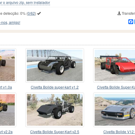
r o arquivo zip, sem instalador
de detecção:
0%
(
0/62
)
Transfer
-nos, amigo!
rt v1.0a
Civetta Bolide super-kart v1.2
Civetta Bolide Super-Ka
rt v2.2a
Civetta Bolide Super-Kart v2.5
Civetta Bolide V12 