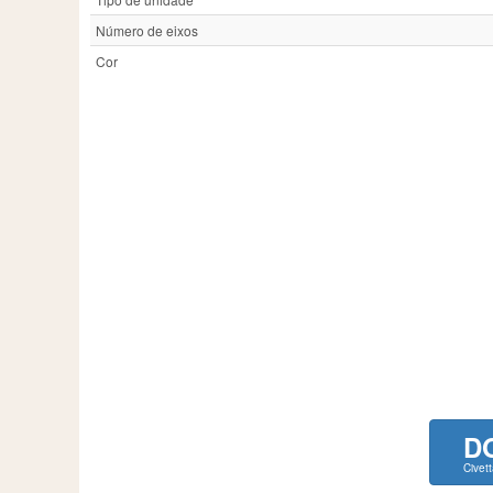
Número de eixos
Cor
D
Civet