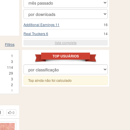
Additional Earnings 11
16
Real Truckers 6
14
lista completa
Filtros
1
TOP USUÁRIOS
3
114
29
3
Top ainda não foi calculado
2
1
5
1
2
0
2
55
1