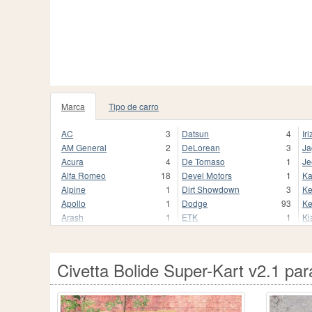
Marca
Tipo de carro
AC
3
Datsun
4
Iri
AM General
2
DeLorean
3
Ja
Acura
4
De Tomaso
1
Je
Alfa Romeo
18
Devel Motors
1
Ka
Alpine
1
Dirt Showdown
3
Ke
Apollo
1
Dodge
93
Ke
Arash
1
ETK
1
Ki
Aston Martin
17
FSO
7
Ko
Audi
124
Ferrari
55
L
Auriga
1
Fiat
38
La
Civetta Bolide Super-Kart v2.1 p
Aurus
3
Fisker
2
La
Autozam
1
FlatOut
5
La
BAC
2
Fleetwood
1
Le