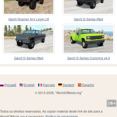
Gavril Roamer Any Level Lift
Gavril D-Series lifted
Gavril D-Series lifted
Gavril D-Series Cummins v4.4
Русский
English
Français
Deutsch
Español
© 2013-2026, "WorldOfMods.org"
Todos os direitos reservados. Ao copiar material deste link de site para a
WorldOfMods.org é necessário.
Política de privacidade