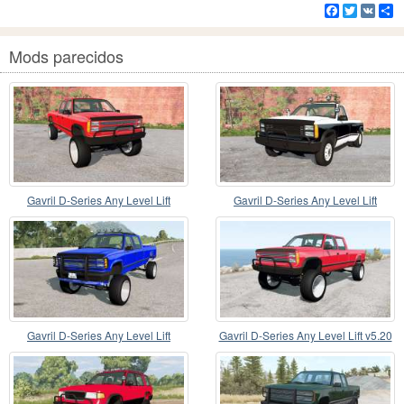
Facebook
Twitter
VK
C
Mods parecidos
Gavril D-Series Any Level Lift
Gavril D-Series Any Level Lift
Gavril D-Series Any Level Lift
Gavril D-Series Any Level Lift v5.20