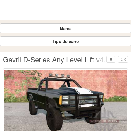
Marca
Tipo de carro
Gavril D-Series Any Level Lift v4.20 pa
0