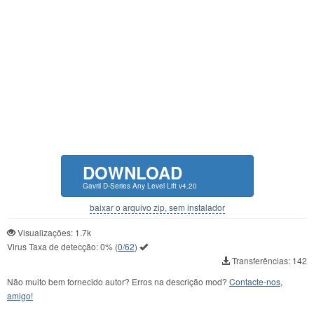
DOWNLOAD
Gavril D-Series Any Level Lift v4.20
baixar o arquivo zip, sem instalador
Visualizações: 1.7k
Virus Taxa de detecção:
0%
(
0/62
)
Transferências: 142
Não muito bem fornecido autor? Erros na descrição mod?
Contacte-nos,
amigo!