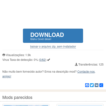
DOWNLOAD
Ibishu Covet diesel
baixar o arquivo zip, sem instalador
Visualizações: 1.9k
Virus Taxa de detecção:
0%
(
0/62
)
Transferências: 125
Não muito bem fornecido autor? Erros na descrição mod?
Contacte-nos,
amigo!
Facebook
Twitter
VK
C
Mods parecidos