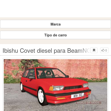
Marca
Tipo de carro
Ibishu Covet diesel para BeamNG Drive
0