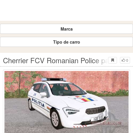
Marca
Tipo de carro
Cherrier FCV Romanian Police para Be
0