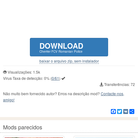
DOWNLOAD
Cherrier FCV Romanian Police
baixar o arquivo zip, sem instalador
Visualizações: 1.5k
Virus Taxa de detecção:
0%
(
0/61
)
Transferências: 72
Não muito bem fornecido autor? Erros na descrição mod?
Contacte-nos,
amigo!
Facebook
Twitter
VK
C
Mods parecidos