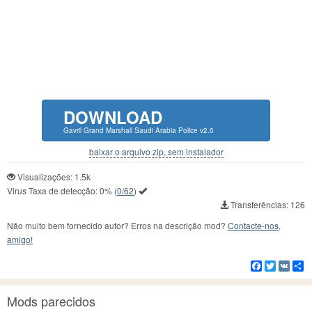
DOWNLOAD
Gavril Grand Marshall Saudi Arabia Police v2.0
baixar o arquivo zip, sem instalador
Visualizações: 1.5k
Virus Taxa de detecção:
0%
(
0/62
)
Transferências: 126
Não muito bem fornecido autor? Erros na descrição mod?
Contacte-nos,
amigo!
Facebook
Twitter
VK
C
Mods parecidos