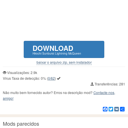
DOWNLOAD
Hirochi Sunburst Lightning McQueen
baixar o arquivo zip, sem instalador
Visualizações: 2.9k
Virus Taxa de detecção:
0%
(
0/62
)
Transferências: 281
Não muito bem fornecido autor? Erros na descrição mod?
Contacte-nos,
amigo!
Facebook
Twitter
VK
C
Mods parecidos