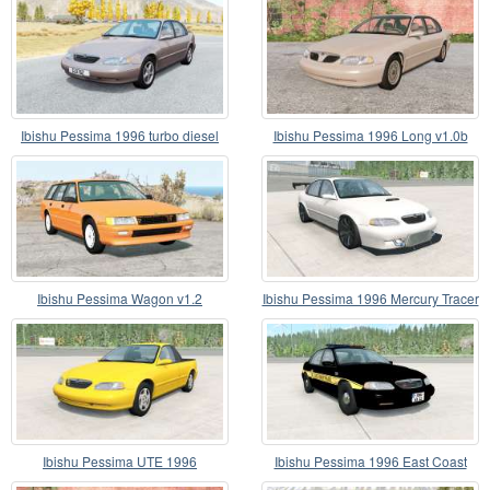
Ibishu Pessima 1996 turbo diesel
Ibishu Pessima 1996 Long v1.0b
engine
Ibishu Pessima Wagon v1.2
Ibishu Pessima 1996 Mercury Tracer
Ibishu Pessima UTE 1996
Ibishu Pessima 1996 East Coast
Police