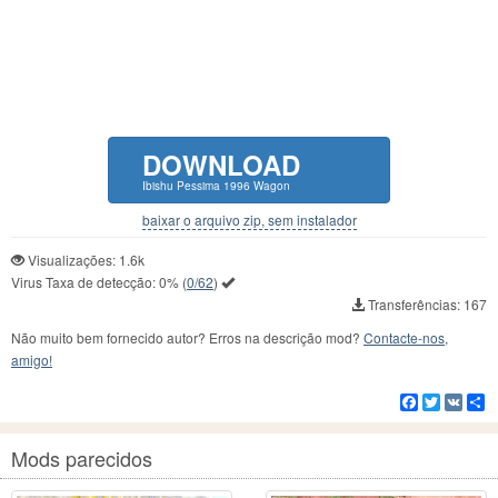
DOWNLOAD
Ibishu Pessima 1996 Wagon
baixar o arquivo zip, sem instalador
Visualizações: 1.6k
Virus Taxa de detecção:
0%
(
0/62
)
Transferências: 167
Não muito bem fornecido autor? Erros na descrição mod?
Contacte-nos,
amigo!
Facebook
Twitter
VK
C
Mods parecidos