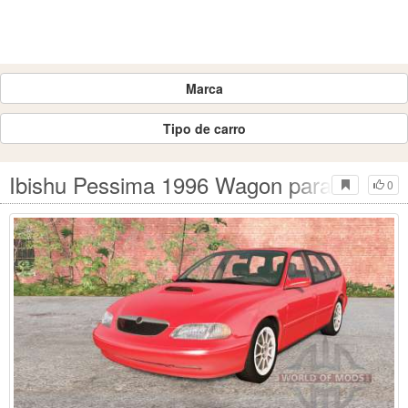
Marca
Tipo de carro
Ibishu Pessima 1996 Wagon para BeamN
0