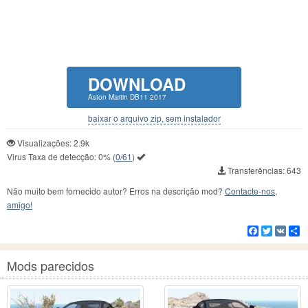
DOWNLOAD
Aston Martin DB11 2017
baixar o arquivo zip, sem instalador
Visualizações: 2.9k
Virus Taxa de detecção:
0%
(
0/61
)
Transferências: 643
Não muito bem fornecido autor? Erros na descrição mod?
Contacte-nos,
amigo!
Facebook
Twitter
VK
C
Mods parecidos