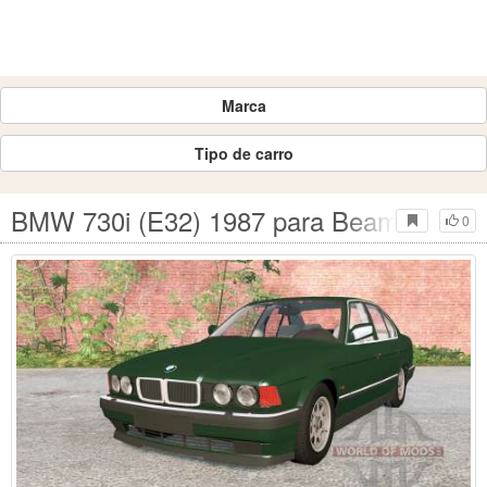
Marca
Tipo de carro
BMW 730i (E32) 1987 para BeamNG Dri
0