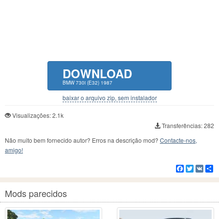
DOWNLOAD
BMW 730i (E32) 1987
baixar o arquivo zip, sem instalador
Visualizações: 2.1k
Transferências: 282
Não muito bem fornecido autor? Erros na descrição mod?
Contacte-nos,
amigo!
Facebook
Twitter
VK
C
Mods parecidos