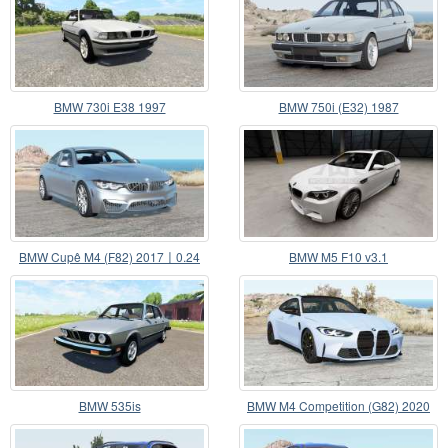
BMW 730i E38 1997
BMW 750i (E32) 1987
BMW Cupê M4 (F82) 2017〡0.24
BMW M5 F10 v3.1
BMW 535is
BMW M4 Competition (G82) 2020
v1.1