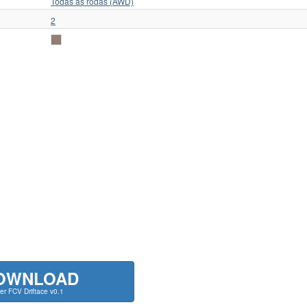
Todas as rodas (AWD)
2
OWNLOAD
ier FCV Driftace v0.1