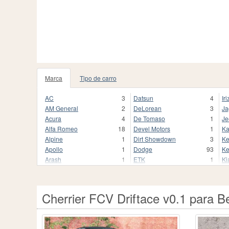
Marca
Tipo de carro
AC
3
Datsun
4
Iri
AM General
2
DeLorean
3
Ja
Acura
4
De Tomaso
1
Je
Alfa Romeo
18
Devel Motors
1
Ka
Alpine
1
Dirt Showdown
3
Ke
Apollo
1
Dodge
93
Ke
Arash
1
ETK
1
Ki
Aston Martin
17
FSO
7
Ko
Audi
124
Ferrari
55
L
Auriga
1
Fiat
38
La
Cherrier FCV Driftace v0.1 para 
Aurus
3
Fisker
2
La
Autozam
1
FlatOut
5
La
BAC
2
Fleetwood
1
Le