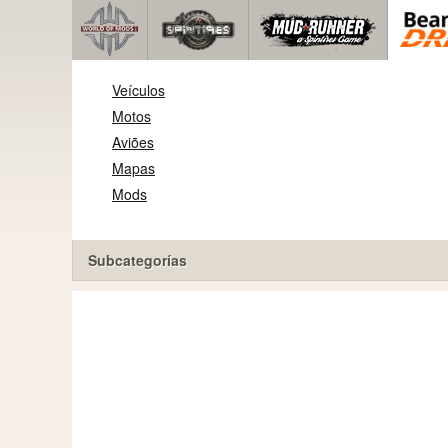
Veículos
Motos
Aviões
Mapas
Mods
Subcategorías