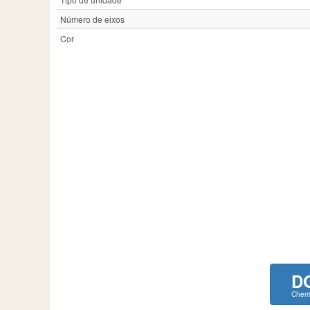
Número de eixos
Cor
D
Cherr