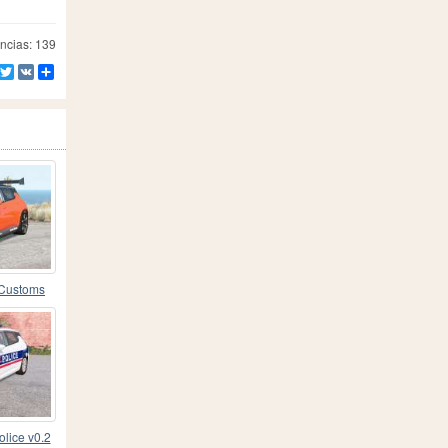
ncias: 139
Facebook
Twitter
VK
Compartilhe
 Customs
olice v0.2