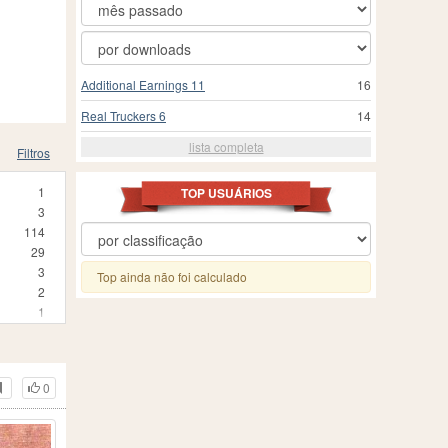
Additional Earnings 11
16
Real Truckers 6
14
lista completa
Filtros
1
TOP USUÁRIOS
3
114
29
3
Top ainda não foi calculado
2
1
5
1
2
0
2
55
1