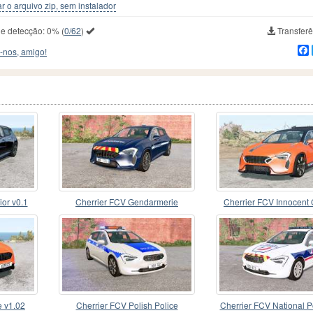
r o arquivo zip, sem instalador
de detecção:
0%
(
0/62
)
Transferê
-nos, amigo!
ior v0.1
Cherrier FCV Gendarmerie
Cherrier FCV Innocent
v1.15
 v1.02
Cherrier FCV Polish Police
Cherrier FCV National P