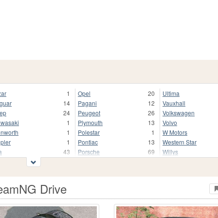
zar
1
Opel
20
Ultima
guar
14
Pagani
12
Vauxhall
ep
24
Peugeot
26
Volkswagen
wasaki
1
Plymouth
13
Volvo
nworth
1
Polestar
1
W Motors
pler
1
Pontiac
13
Western Star
a
43
Porsche
69
Willys
enigsegg
23
Range Rover
10
Wreckfest
ADA
128
Renault
34
Xiaomi
mborghini
75
Rimac
3
Zeekr
BeamNG Drive
ncia
3
Rivian
2
Zenvo
nd Rover
26
Rolls-Royce
13
Outro
xus
40
Rover
1
АЗЛК