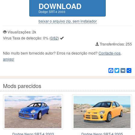
DOWNLOAD
Dodge SRT-4 2003
baixar o arquivo zip, sem instalador
Visualizações: 2k
Virus Taxa de detecção:
0%
(
0/62
)
Transferências: 255
Não muito bem fornecido autor? Erros na descrição mod?
Contacte-nos,
amigo!
Facebook
Twitter
VK
C
Mods parecidos
Dodge Neon SRT-4 2003
Dodge Neon SRT-4 2005