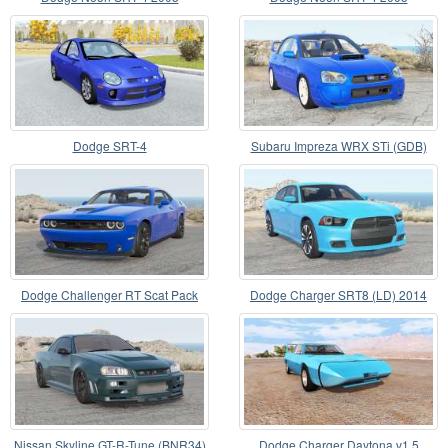
Dodge SRT-4
Subaru Impreza WRX STi (GDB)
2003
Dodge Challenger RT Scat Pack
Dodge Charger SRT8 (LD) 2014
1320 (LC) 2019
Nissan Skyline GT-R-Tune (BNR34)
Dodge Charger Daytona v1.5