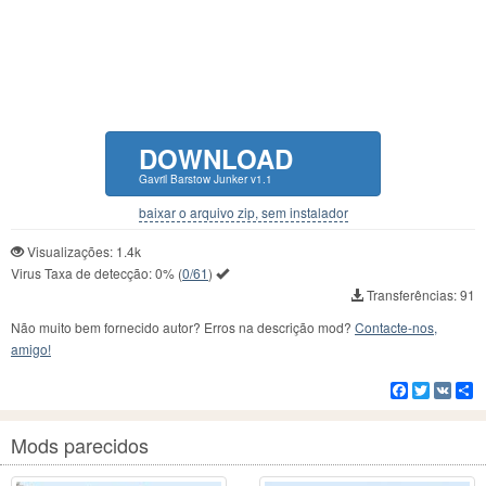
DOWNLOAD
Gavril Barstow Junker v1.1
baixar o arquivo zip, sem instalador
Visualizações: 1.4k
Virus Taxa de detecção:
0%
(
0/61
)
Transferências: 91
Não muito bem fornecido autor? Erros na descrição mod?
Contacte-nos,
amigo!
Facebook
Twitter
VK
C
Mods parecidos