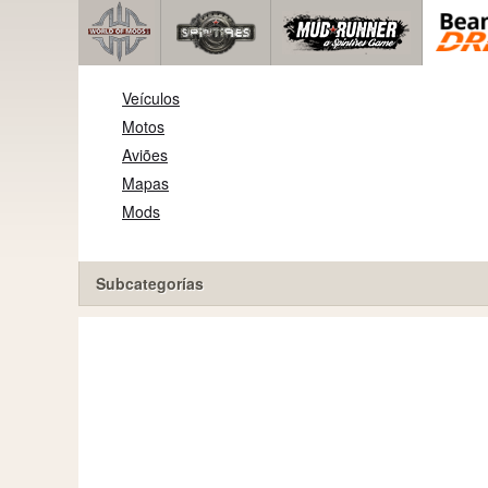
Veículos
Motos
Aviões
Mapas
Mods
Subcategorías