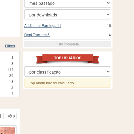
Additional Earnings 11
16
Real Truckers 6
14
lista completa
Filtros
1
TOP USUÁRIOS
3
114
29
3
Top ainda não foi calculado
2
1
5
1
2
0
2
55
1