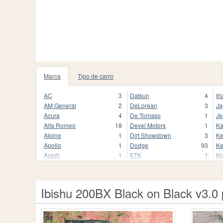
Marca
Tipo de carro
AC
3
Datsun
4
Iri
AM General
2
DeLorean
3
Ja
Acura
4
De Tomaso
1
Je
Alfa Romeo
18
Devel Motors
1
Ka
Alpine
1
Dirt Showdown
3
Ke
Apollo
1
Dodge
93
Ke
Arash
1
ETK
1
Ki
Aston Martin
17
FSO
7
Ko
Audi
124
Ferrari
55
L
Auriga
1
Fiat
38
La
Ibishu 200BX Black on Black v3.
Aurus
3
Fisker
2
La
Autozam
1
FlatOut
5
La
BAC
2
Fleetwood
1
Le