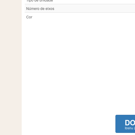
Número de eixos
Cor
D
Ibishu 