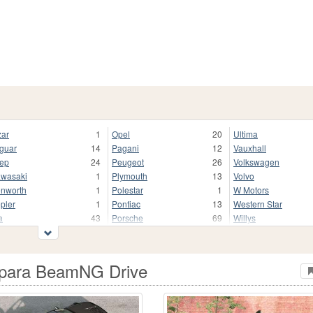
zar
1
Opel
20
Ultima
guar
14
Pagani
12
Vauxhall
ep
24
Peugeot
26
Volkswagen
wasaki
1
Plymouth
13
Volvo
nworth
1
Polestar
1
W Motors
pler
1
Pontiac
13
Western Star
a
43
Porsche
69
Willys
enigsegg
23
Range Rover
10
Wreckfest
ADA
128
Renault
34
Xiaomi
mborghini
75
Rimac
3
Zeekr
0 para BeamNG Drive
ncia
3
Rivian
2
Zenvo
nd Rover
26
Rolls-Royce
13
Outro
xus
40
Rover
1
АЗЛК