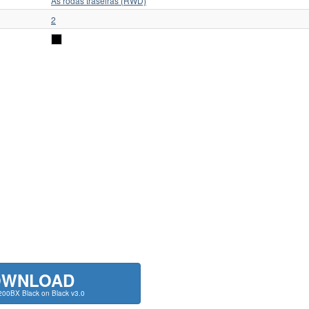
As rodas traseiras (RWD)
2
OWNLOAD
200BX Black on Black v3.0