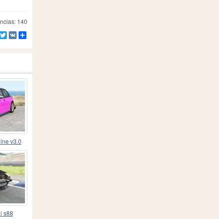
ncias: 140
Facebook
Twitter
VK
Compartilhe
ine v3.0
i s88