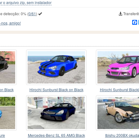
r o arquivo zip, sem instalador
de detecção:
0%
(
0/61
)
Transferê
-nos, amigo!
on Black
Hirochi Sunburst Black on Black
Hirochi Sunburst Blackl
v1.21
ure
Mercedes-Benz SL 65 AMG Black
Ibishu 200BX okuda