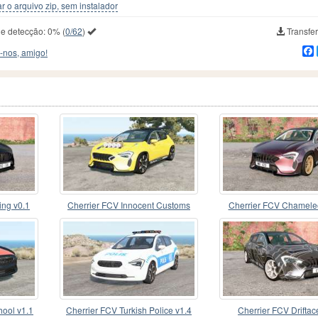
r o arquivo zip, sem instalador
de detecção:
0%
(
0/62
)
Transfer
-nos, amigo!
ing v0.1
Cherrier FCV Innocent Customs
Cherrier FCV Chamele
hool v1.1
Cherrier FCV Turkish Police v1.4
Cherrier FCV Driftac