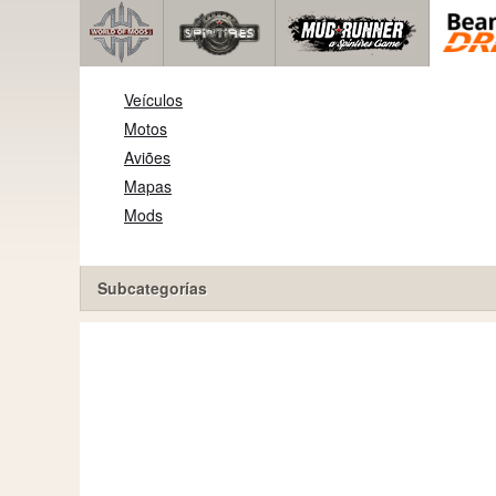
Veículos
Motos
Aviões
Mapas
Mods
Subcategorías