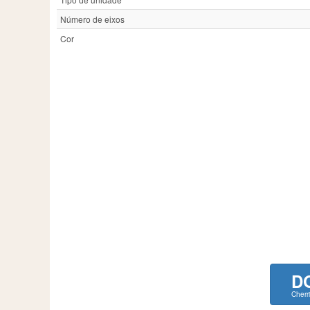
Número de eixos
Cor
D
Cherr