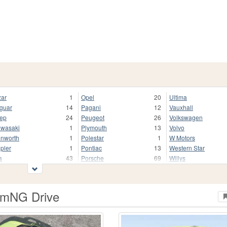
zar
1
Opel
20
Ultima
guar
14
Pagani
12
Vauxhall
ep
24
Peugeot
26
Volkswagen
wasaki
1
Plymouth
13
Volvo
nworth
1
Polestar
1
W Motors
pler
1
Pontiac
13
Western Star
a
43
Porsche
69
Willys
enigsegg
23
Range Rover
10
Wreckfest
ADA
128
Renault
34
Xiaomi
mborghini
75
Rimac
3
Zeekr
amNG Drive
ncia
3
Rivian
2
Zenvo
nd Rover
26
Rolls-Royce
13
Outro
xus
40
Rover
1
АЗЛК