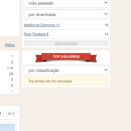
Additional Earnings 11
16
Real Truckers 6
14
lista completa
Filtros
1
TOP USUÁRIOS
3
114
29
3
Top ainda não foi calculado
2
1
5
1
2
0
2
55
1