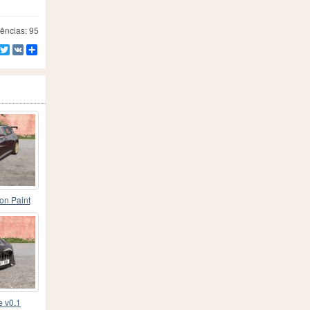
ências: 95
Facebook
Twitter
VK
Compartilhe
on Paint
e v0.1