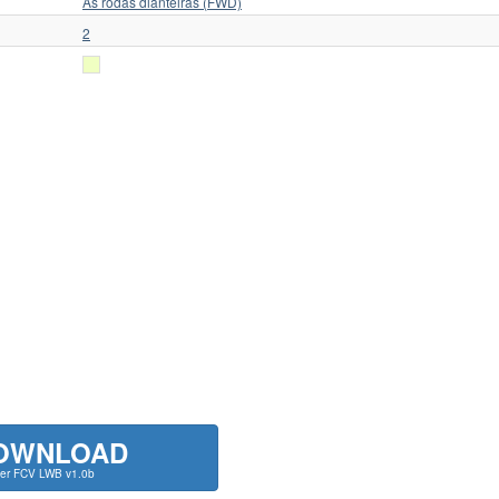
As rodas dianteiras (FWD)
2
OWNLOAD
ier FCV LWB v1.0b