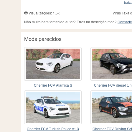
baixa
Visualizações: 1.5k
Virus Taxa 
Não muito bem fornecido autor? Erros na descrição mod?
Contacte
Mods parecidos
Cherrier FCV Alantica S
Cherrier FCV diesel tun
Cherrier FCV Turkish Police v1.3
Cherrier FCV Driving Sc