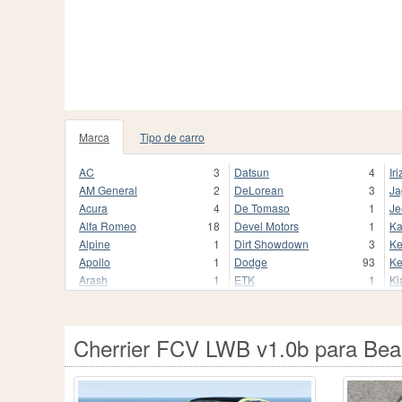
Marca
Tipo de carro
AC
3
Datsun
4
Iri
AM General
2
DeLorean
3
Ja
Acura
4
De Tomaso
1
Je
Alfa Romeo
18
Devel Motors
1
Ka
Alpine
1
Dirt Showdown
3
Ke
Apollo
1
Dodge
93
Ke
Arash
1
ETK
1
Ki
Aston Martin
17
FSO
7
Ko
Audi
124
Ferrari
55
L
Auriga
1
Fiat
38
La
Cherrier FCV LWB v1.0b para Be
Aurus
3
Fisker
2
La
Autozam
1
FlatOut
5
La
BAC
2
Fleetwood
1
Le