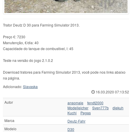
Trator Deutz D 30 para Farming Simulator 2013.
Preço €: 7230
Manutenção, €/dia: 40
Capacidade do tanque de combustível, l: 45
Teste na versão do jogo 2.1.0.2
Download tratores para Farming Simulator 2013, você pode nos links abaixo
na página.
Adicionado:
Slavaska
16.03.2020 07:13:52
Autor
ansomale
fendt2000
Modelleicher
Sven777b
diekuh
Kuchi
Pegas
Marca
Deutz-Fahr
Modelo
D30