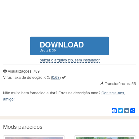
DOWNLOAD
Deutz D 30
baixar o arquivo zip, sem instalador
Visualizações: 789
Virus Taxa de detecção:
0%
(
0/63
)
Transferências: 55
Não muito bem fornecido autor? Erros na descrição mod?
Contacte-nos,
amigo!
Facebook
Twitter
VK
C
Mods parecidos