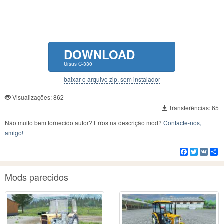
DOWNLOAD
Ursus C-330
baixar o arquivo zip, sem instalador
Visualizações: 862
Transferências: 65
Não muito bem fornecido autor? Erros na descrição mod?
Contacte-nos,
amigo!
Facebook
Twitter
VK
C
Mods parecidos