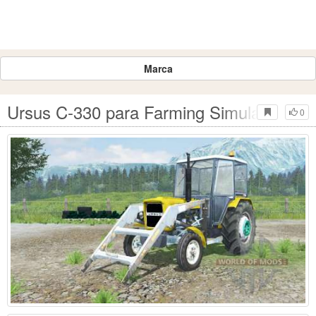
Marca
Ursus C-330 para Farming Simulator 201
0