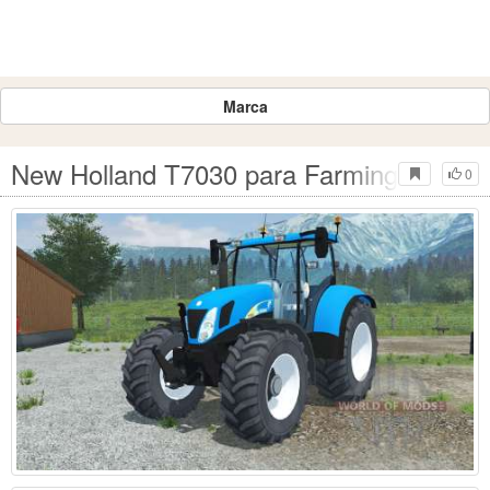
Marca
New Holland T7030 para Farming Simula
0