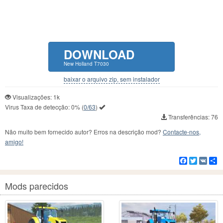
DOWNLOAD
New Holland T7030
baixar o arquivo zip, sem instalador
Visualizações: 1k
Virus Taxa de detecção:
0%
(
0/63
)
Transferências: 76
Não muito bem fornecido autor? Erros na descrição mod?
Contacte-nos,
amigo!
Facebook
Twitter
VK
C
Mods parecidos