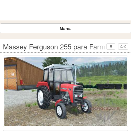
Marca
Massey Ferguson 255 para Farming Simu
0