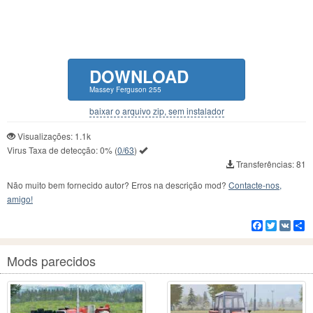
DOWNLOAD
Massey Ferguson 255
baixar o arquivo zip, sem instalador
Visualizações: 1.1k
Virus Taxa de detecção:
0%
(
0/63
)
Transferências: 81
Não muito bem fornecido autor? Erros na descrição mod?
Contacte-nos,
amigo!
Facebook
Twitter
VK
C
Mods parecidos