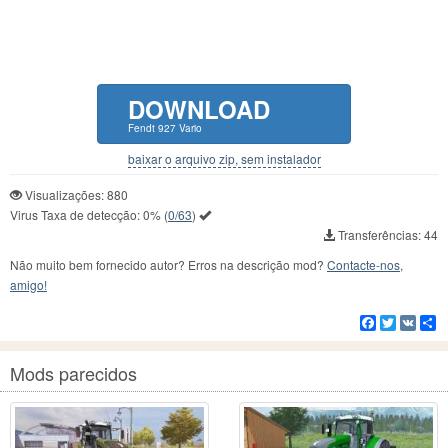
DOWNLOAD
Fendt 927 Vario
baixar o arquivo zip, sem instalador
Visualizações: 880
Virus Taxa de detecção:
0%
(
0/63
)
Transferências: 44
Não muito bem fornecido autor? Erros na descrição mod?
Contacte-nos,
amigo!
Facebook
Twitter
VK
C
Mods parecidos