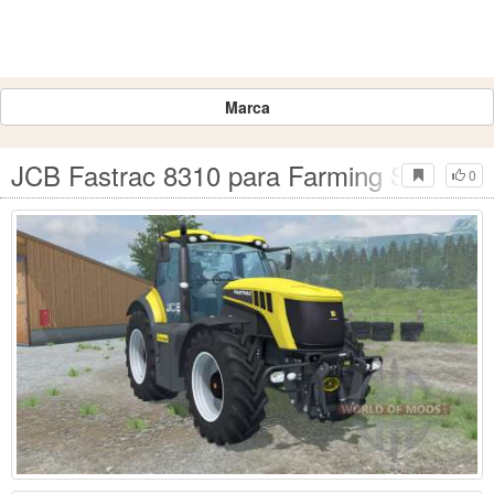
Marca
JCB Fastrac 8310 para Farming Simulato
0