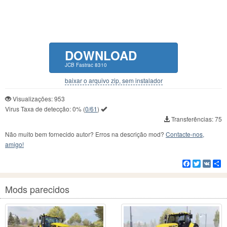
DOWNLOAD
JCB Fastrac 8310
baixar o arquivo zip, sem instalador
Visualizações: 953
Virus Taxa de detecção:
0%
(
0/61
)
Transferências: 75
Não muito bem fornecido autor? Erros na descrição mod?
Contacte-nos,
amigo!
Facebook
Twitter
VK
C
Mods parecidos