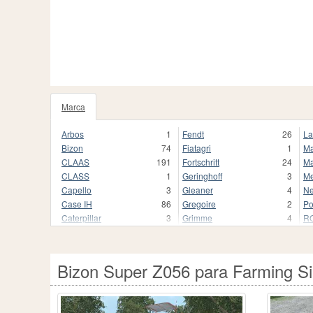
Marca
Arbos
1
Fendt
26
La
Bizon
74
Fiatagri
1
Ma
CLAAS
191
Fortschritt
24
Ma
CLASS
1
Geringhoff
3
Me
Capello
3
Gleaner
4
Ne
Case IH
86
Gregoire
2
Po
Caterpillar
3
Grimme
4
R
Celikel
1
Hesston
3
R
Challenger
7
IHC
1
SI
Deutz-Fahr
29
International
1
S
Bizon Super Z056 para Farming Si
Dronningborg
1
John Deere
85
Sa
Essil
1
Kemper
3
Sa
Fahr
4
Krone
86
Tr