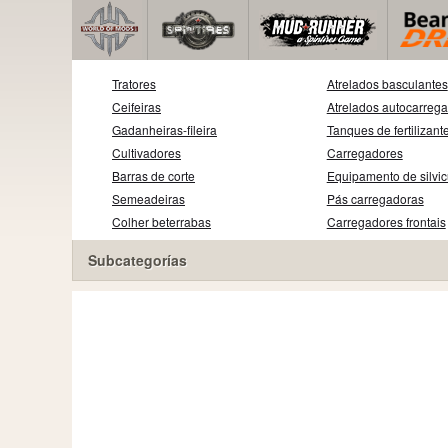
Tratores
Atrelados basculantes
Ceifeiras
Atrelados autocarreg
Gadanheiras-fileira
Tanques de fertilizant
Cultivadores
Carregadores
Barras de corte
Equipamento de silvic
Semeadeiras
Pás carregadoras
Colher beterrabas
Carregadores frontais
Subcategorías