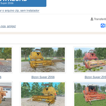
 Super Z056
r o arquivo zip, sem instalador
Transferê
-nos, amigo!
6
Bizon Super Z056
Bizon Super Z0