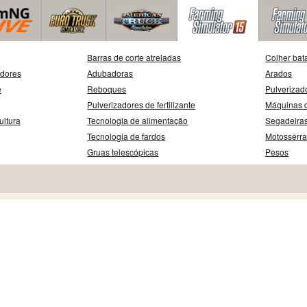
Barras de corte atreladas
Colher bat
adores
Adubadoras
Arados
e
Reboques
Pulverizad
Pulverizadores de fertilizante
Máquinas d
ultura
Tecnologia de alimentação
Segadeira
Tecnologia de fardos
Motosserr
Gruas telescópicas
Pesos