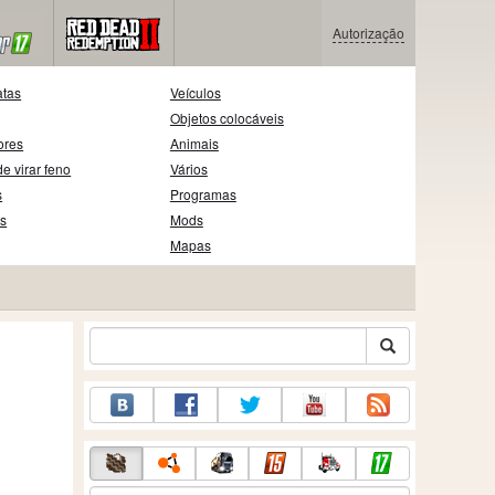
Autorização
atas
Veículos
Objetos colocáveis
ores
Animais
e virar feno
Vários
s
Programas
as
Mods
Mapas