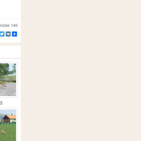
ncias: 140
Facebook
Twitter
VK
Compartilhe
56