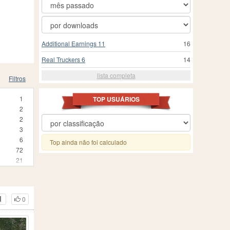
Additional Earnings 11
16
Real Truckers 6
14
lista completa
Filtros
1
TOP USUÁRIOS
2
2
3
6
Top ainda não foi calculado
72
21
1
1
7
0
2
1