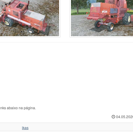
inks abaixo na página.
04.05.202
ikas