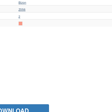
Bizon
Z056
2
OWNLOAD