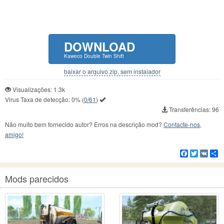
DOWNLOAD
Kaweco Double Twin Shift
baixar o arquivo zip, sem instalador
Visualizações: 1.3k
Virus Taxa de detecção:
0%
(
0/61
)
Transferências: 96
Não muito bem fornecido autor? Erros na descrição mod?
Contacte-nos,
amigo!
Facebook
Twitter
VK
C
Mods parecidos