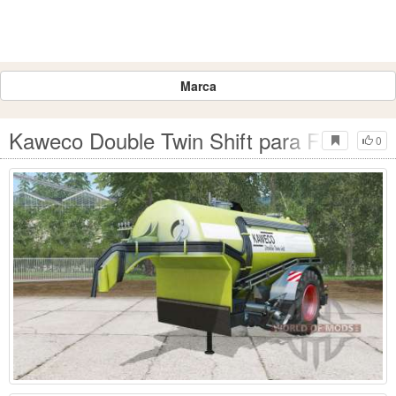
Marca
Kaweco Double Twin Shift para Farming 
0