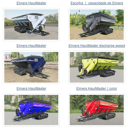
Elmers HaulMaster
Escolha 〡 capacidade de Elmers
HaulMaster
Elmers HaulMaster
Elmers HaulMaster discharge speed
increased
Elmers HaulMaster
Elmers HaulMaster〡color
selecionável