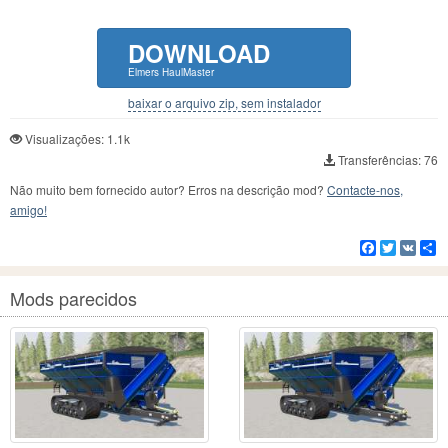
DOWNLOAD
Elmers HaulMaster
baixar o arquivo zip, sem instalador
Visualizações: 1.1k
Transferências: 76
Não muito bem fornecido autor? Erros na descrição mod?
Contacte-nos,
amigo!
Facebook
Twitter
VK
C
Mods parecidos