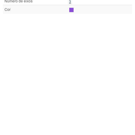
Número de eixos
3
Cor