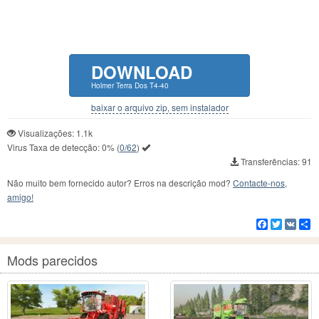
DOWNLOAD
Holmer Terra Dos T4-40
baixar o arquivo zip, sem instalador
Visualizações: 1.1k
Virus Taxa de detecção:
0%
(
0/62
)
Transferências: 91
Não muito bem fornecido autor? Erros na descrição mod?
Contacte-nos,
amigo!
Facebook
Twitter
VK
C
Mods parecidos