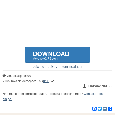
DOWNLOAD
Volvo A40G FS 2014
baixar o arquivo zip, sem instalador
Visualizações: 997
Virus Taxa de detecção:
0%
(
0/63
)
Transferências: 88
Não muito bem fornecido autor? Erros na descrição mod?
Contacte-nos,
amigo!
Facebook
Twitter
VK
C