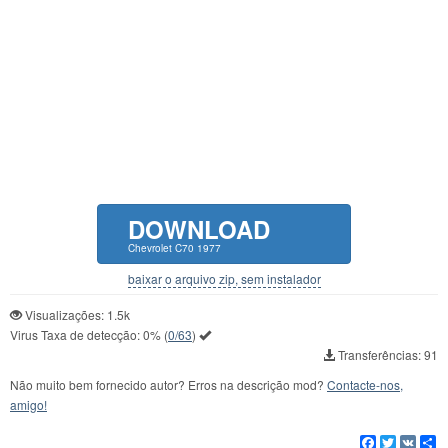
DOWNLOAD
Chevrolet C70 1977
baixar o arquivo zip, sem instalador
Visualizações: 1.5k
Virus Taxa de detecção:
0%
(
0/63
)
Transferências: 91
Não muito bem fornecido autor? Erros na descrição mod?
Contacte-nos,
amigo!
Facebook
Twitter
VK
C