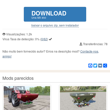
DOWNLOAD
Unia MX 850
baixar o arquivo zip, sem instalador
Visualizações: 1.2k
Virus Taxa de detecção:
0%
(
0/62
)
Transferências: 78
Não muito bem fornecido autor? Erros na descrição mod?
Contacte-nos,
amigo!
Facebook
Twitter
VK
C
Mods parecidos