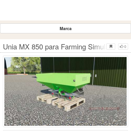
Marca
Unia MX 850 para Farming Simulator 20
0