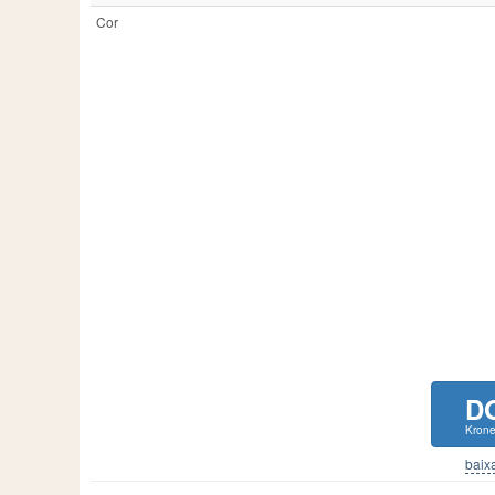
Cor
D
Krone
baixa