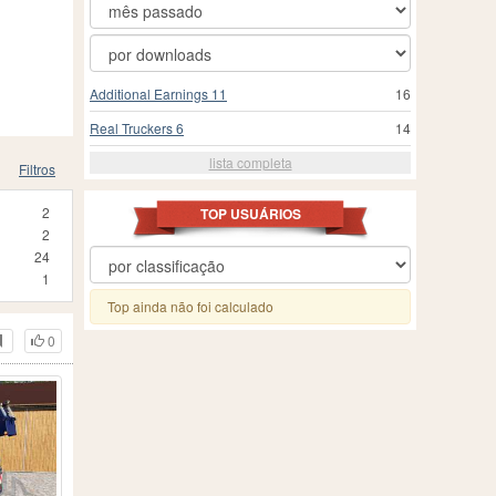
Additional Earnings 11
16
Real Truckers 6
14
lista completa
Filtros
2
TOP USUÁRIOS
2
24
1
Top ainda não foi calculado
0