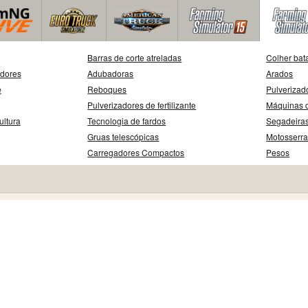
Barras de corte atreladas
Colher bat
adores
Adubadoras
Arados
e
Reboques
Pulverizad
Pulverizadores de fertilizante
Máquinas d
ultura
Tecnologia de fardos
Segadeira
Gruas telescópicas
Motosserr
Carregadores Compactos
Pesos