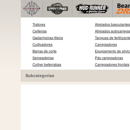
Tratores
Atrelados basculantes
Ceifeiras
Atrelados autocarreg
Gadanheiras-fileira
Tanques de fertilizant
Cultivadores
Carregadores
Barras de corte
Equipamento de silvic
Semeadeiras
Pás carregadoras
Colher beterrabas
Carregadores frontais
Subcategorías