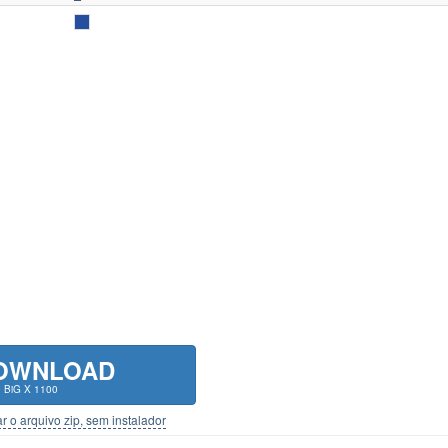
OWNLOAD
 BiG X 1100
r o arquivo zip, sem instalador