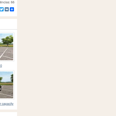
ências: 66
Facebook
Twitter
VK
Compartilhe
00
 capacity