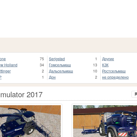
one
75
Serigstad
1
Другие
w Holland
34
Гомсельмаш
13
КЗК
ttinger
2
Дальсельмаш
10
Ростсельмаш
P
1
Дон
2
не определено
imulator 2017