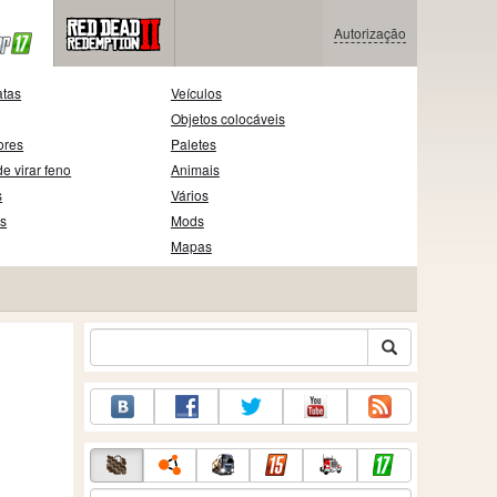
Autorização
atas
Veículos
Objetos colocáveis
ores
Paletes
e virar feno
Animais
s
Vários
as
Mods
Mapas