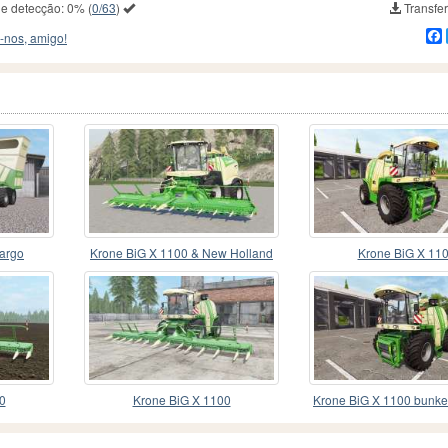
de detecção:
0%
(
0/63
)
Transfer
-nos, amigo!
argo
Krone BiG X 1100 & New Holland
Krone BiG X 11
FR780〡corn mash
0
Krone BiG X 1100
Krone BiG X 1100 bunker