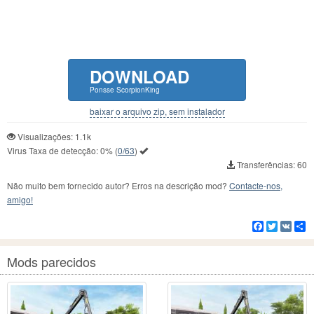
DOWNLOAD
Ponsse ScorpionKing
baixar o arquivo zip, sem instalador
Visualizações: 1.1k
Virus Taxa de detecção:
0%
(
0/63
)
Transferências: 60
Não muito bem fornecido autor? Erros na descrição mod?
Contacte-nos,
amigo!
Facebook
Twitter
VK
C
Mods parecidos