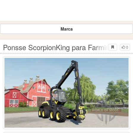
Marca
Ponsse ScorpionKing para Farming Simul
0