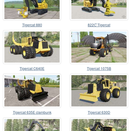
Tigercat 880
822Ƈ Tigercat
Tigercat C640E
Tigercat 1075B
Tigercat 635E clambunk
Tigercat 630D