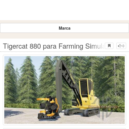
Marca
Tigercat 880 para Farming Simulator 201
0