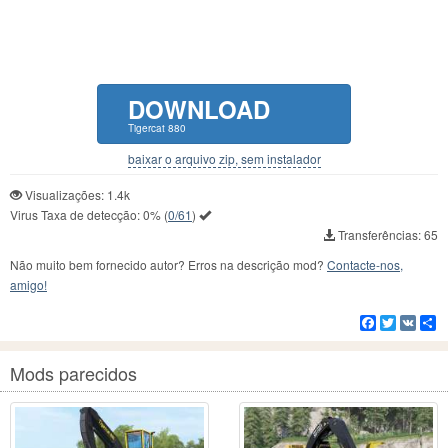
DOWNLOAD
Tigercat 880
baixar o arquivo zip, sem instalador
Visualizações: 1.4k
Virus Taxa de detecção:
0%
(
0/61
)
Transferências: 65
Não muito bem fornecido autor? Erros na descrição mod?
Contacte-nos,
amigo!
Facebook
Twitter
VK
C
Mods parecidos