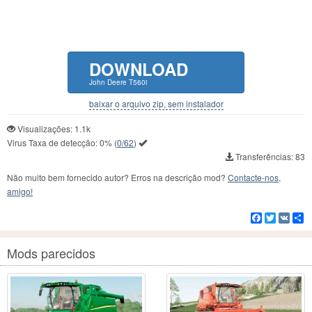
DOWNLOAD
John Deere T560i
baixar o arquivo zip, sem instalador
Visualizações: 1.1k
Virus Taxa de detecção:
0%
(
0/62
)
Transferências: 83
Não muito bem fornecido autor? Erros na descrição mod?
Contacte-nos,
amigo!
Facebook
Twitter
VK
C
Mods parecidos