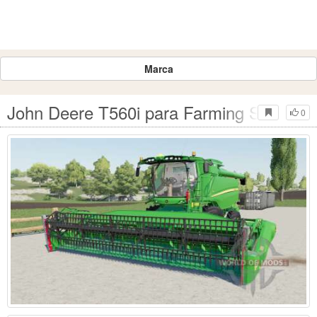
Marca
John Deere T560i para Farming Simulato
0