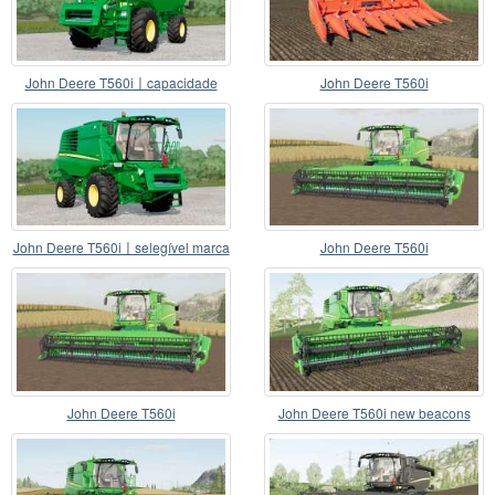
John Deere T560i〡capacidade
John Deere T560i
48000l
John Deere T560i〡selegível marca
John Deere T560i
rodas
John Deere T560i
John Deere T560i new beacons