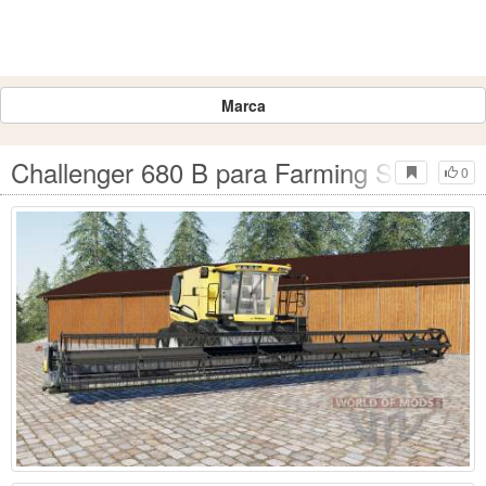
Marca
Challenger 680 B para Farming Simulato
0