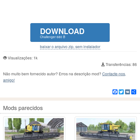
DOWNLOAD
Challenger 680 B
baixar o arquivo zip, sem instalador
Visualizações: 1k
Transferências: 86
Não muito bem fornecido autor? Erros na descrição mod?
Contacte-nos,
amigo!
Facebook
Twitter
VK
C
Mods parecidos