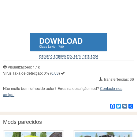
DOWNLOAD
Claas Lexion 780
baixar o arquivo zip, sem instalador
Visualizações: 1.1k
Virus Taxa de detecção:
0%
(
0/63
)
Transferências: 66
Não muito bem fornecido autor? Erros na descrição mod?
Contacte-nos,
amigo!
Facebook
Twitter
VK
C
Mods parecidos