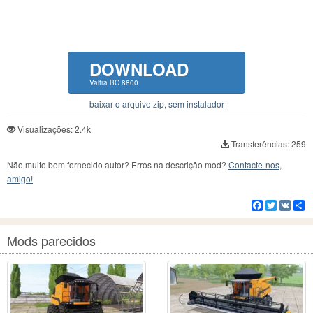
DOWNLOAD
Valtra BC 8800
baixar o arquivo zip, sem instalador
Visualizações: 2.4k
Transferências: 259
Não muito bem fornecido autor? Erros na descrição mod?
Contacte-nos,
amigo!
Facebook
Twitter
VK
C
Mods parecidos