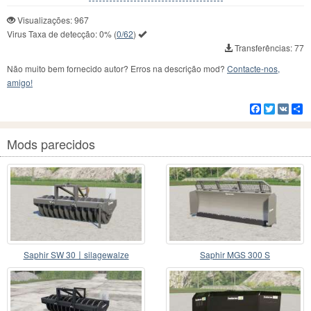
Visualizações: 967
Virus Taxa de detecção:
0%
(
0/62
)
Transferências: 77
Não muito bem fornecido autor? Erros na descrição mod?
Contacte-nos,
amigo!
Facebook
Twitter
VK
C
Mods parecidos
Saphir SW 30〡silagewalze
Saphir MGS 300 S