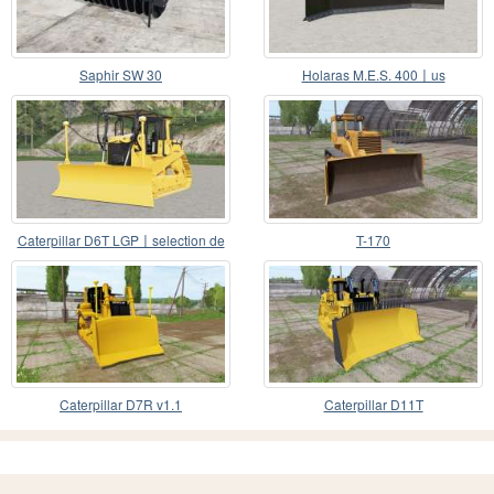
Saphir SW 30
Holaras M.E.S. 400〡us
Caterpillar D6T LGP〡selection de
T-170
conjuntos compl
Caterpillar D7R v1.1
Caterpillar D11T