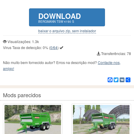
DOWNLOAD
BERGMANN TSW 4190 S
baixar o arquivo zip, sem instalador
Visualizações: 1.3k
Virus Taxa de detecção:
0%
(
0/64
)
Transferências: 78
Não muito bem fornecido autor? Erros na descrição mod?
Contacte-nos,
amigo!
Facebook
Twitter
VK
C
Mods parecidos