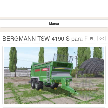
Marca
BERGMANN TSW 4190 S para Farming S
0