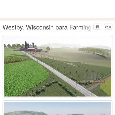
Westby. Wisconsin para Farming Simulat
0