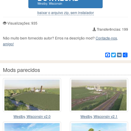
Westby. Wisconsin
baixar o arquivo zip, sem instalador
Visualizações: 935
Transferências: 199
Não muito bem fornecido autor? Erros na descrição mod?
Contacte-nos,
amigo!
Facebook
Twitter
VK
C
Mods parecidos
Westby, Wisconsin v2.0
Westby, Wisconsin v2.1