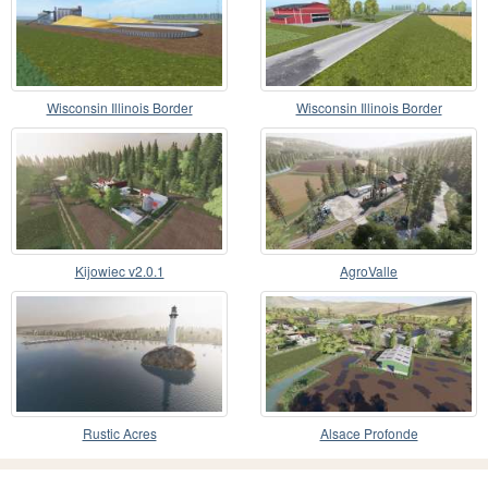
Wisconsin Illinois Border
Wisconsin Illinois Border
Kijowiec v2.0.1
AgroValle
Rustic Acres
Alsace Profonde