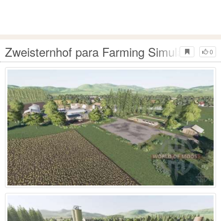
Zweisternhof para Farming Simulator 201
0