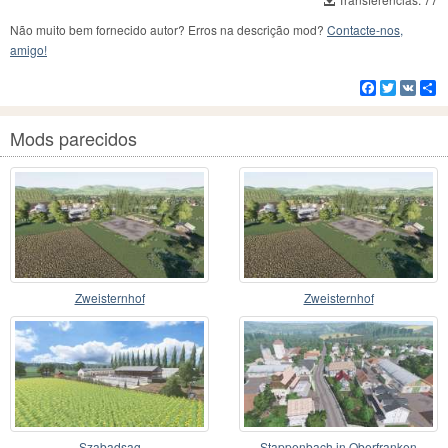
Não muito bem fornecido autor? Erros na descrição mod?
Contacte-nos,
amigo!
Facebook
Twitter
VK
C
Mods parecidos
Zweisternhof
Zweisternhof
Szabadsag
Stappenbach in Oberfranken