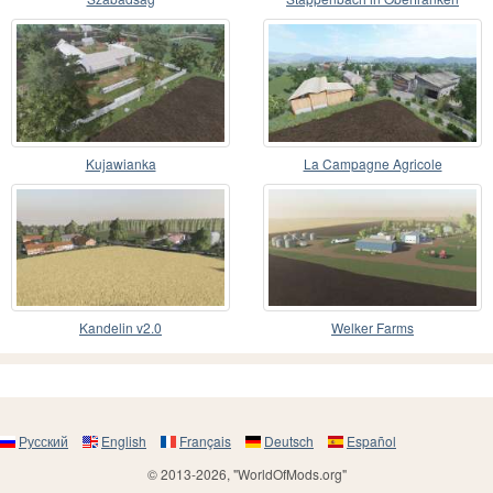
Kujawianka
La Campagne Agricole
Kandelin v2.0
Welker Farms
Русский
English
Français
Deutsch
Español
© 2013-2026, "WorldOfMods.org"