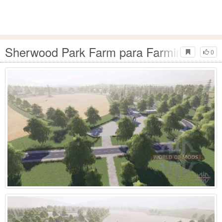
Sherwood Park Farm para Farming Simul
0