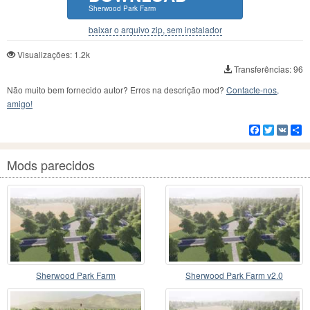
Sherwood Park Farm
baixar o arquivo zip, sem instalador
Visualizações: 1.2k
Transferências: 96
Não muito bem fornecido autor? Erros na descrição mod?
Contacte-nos,
amigo!
Facebook
Twitter
VK
C
Mods parecidos
Sherwood Park Farm
Sherwood Park Farm v2.0