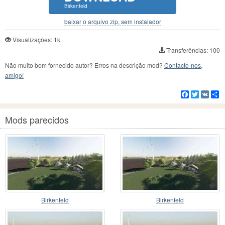
Birkenfeld
baixar o arquivo zip, sem instalador
Visualizações: 1k
Transferências: 100
Não muito bem fornecido autor? Erros na descrição mod?
Contacte-nos,
amigo!
Facebook
Twitter
VK
C
Mods parecidos
Birkenfeld
Birkenfeld